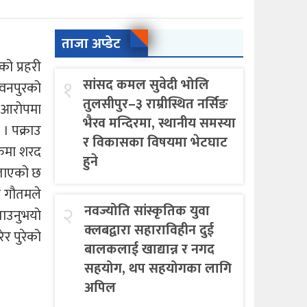
ताजा अप्डेट
ो प्रहरी
१
सांसद कमल सुवेदी भोलि
ावनपुरको
तुलसीपुर–३ राम्रीस्थित नर्सिङ
 आराेपमा
भैरव मन्दिरमा, स्थानीय समस्या
। पक्राउ
र विकासका विषयमा भेटघाट
रुमा शरद
हुने
बताएको छ
न गौतमले
२
नवज्योति सांस्कृतिक युवा
ाउनुभयाे
क्लबद्वारा सहाराविहीन दुई
र पुरेको
बालकलाई खाद्यान्न र नगद
सहयोग, थप सहयोगका लागि
अपिल