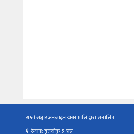
राप्ती सञ्चार अनलाइन खबर प्रालि द्वारा संचालित
ठेगाना: तुलसीपुर 5 दाङ