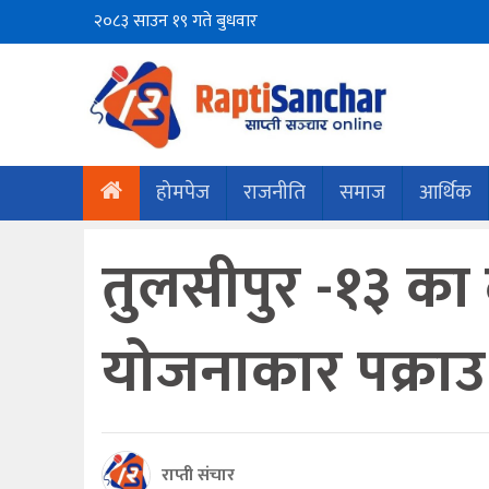
२०८३ साउन १९ गते बुधवार
होमपेज
राजनीति
समाज
आर्थिक
तुलसीपुर -१३ का
योजनाकार पक्राउ
राप्ती संचार