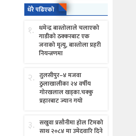
धेरै पढिएको
१.
धमेन्द्र बास्तोलाले चलाएको
गाडीको ठक्करबाट एक
जनाको मृत्यु, बास्तोला प्रहरी
नियन्त्रणमा
२.
तुलसीपुर–४ मजवा
ठुलाखालीका २४ वर्षीय
गोरखलाल खड्का.चक्कु
प्रहारबाट ज्यान गयो
३.
सखुवा प्रसौनीमा होल टिमको
साथ २०८४ मा उमेदवारि दिने