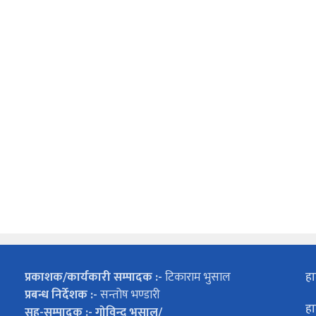
प्रकाशक/कार्यकारी सम्पादक :-
टिकाराम भुसाल
हा
प्रबन्ध निर्देशक :-
सन्तोष भण्डारी
हा
सह-सम्पादक :- गोविन्द भुसाल/