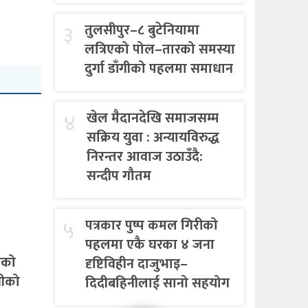
३
तुलसीपुर–८ बुटेनियामा
लत्रिएको पोल–तारको समस्या
दुर्गा डाँगीको पहलमा समाधान
४
खेल मैदानदेखि समाजसम्म
सक्रिय युवा : अन्यायविरुद्ध
निरन्तर आवाज उठाउँदै:
सन्दीप गौतम
५
पत्रकार पुष्प कमल गिरीको
पहलमा एकै घरका ४ जना
एको
दृष्टिविहीन दाजुभाइ–
गीको
दिदीबहिनीलाई सानो सहयोग