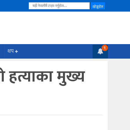
९
थप
हत्याका मुख्य