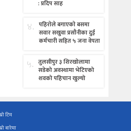
: प्रदिप साह
४.
पहिराेले बगाएकाे बसमा
सवार सखुवा प्रसाैनीका दुई
कर्मचारी सहित ५ जना वेपता
५.
तुलसीपुर ३ शिरखोलामा
सडेको अवस्थामा भेटिएको
शवको पहिचान खुल्यो
म्रो टिम
म्रो बारेमा