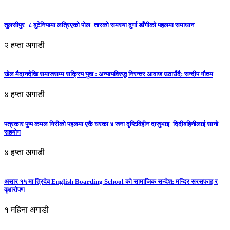
तुलसीपुर–८ बुटेनियामा लत्रिएको पोल–तारको समस्या दुर्गा डाँगीको पहलमा समाधान
२ हप्ता अगाडी
खेल मैदानदेखि समाजसम्म सक्रिय युवा : अन्यायविरुद्ध निरन्तर आवाज उठाउँदै: सन्दीप गौतम
४ हप्ता अगाडी
पत्रकार पुष्प कमल गिरीको पहलमा एकै घरका ४ जना दृष्टिविहीन दाजुभाइ–दिदीबहिनीलाई सानो
सहयोग
४ हप्ता अगाडी
असार १५ मा त्रिदेव English Boarding School को सामाजिक सन्देश: मन्दिर सरसफाइ र
वृक्षारोपण
१ महिना अगाडी