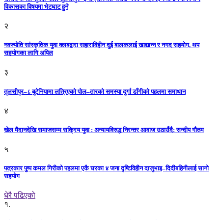
विकासका विषयमा भेटघाट हुने
२
नवज्योति सांस्कृतिक युवा क्लबद्वारा सहाराविहीन दुई बालकलाई खाद्यान्न र नगद सहयोग, थप
सहयोगका लागि अपिल
३
तुलसीपुर–८ बुटेनियामा लत्रिएको पोल–तारको समस्या दुर्गा डाँगीको पहलमा समाधान
४
खेल मैदानदेखि समाजसम्म सक्रिय युवा : अन्यायविरुद्ध निरन्तर आवाज उठाउँदै: सन्दीप गौतम
५
पत्रकार पुष्प कमल गिरीको पहलमा एकै घरका ४ जना दृष्टिविहीन दाजुभाइ–दिदीबहिनीलाई सानो
सहयोग
धेरै पढिएको
१.