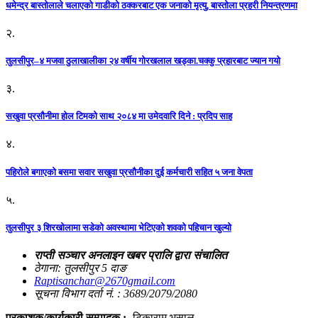
धमेन्द्र बास्तोलाले चलाएको गाडीको ठक्करबाट एक जनाको मृत्यु, बास्तोला प्रहरी नियन्त्रणमा
२.
तुलसीपुर–४ मजवा ठुलाखालीका २४ वर्षीय गोरखलाल खड्का.चक्कु प्रहारबाट ज्यान गयो
३.
सखुवा प्रसौनीमा होल टिमको साथ २०८४ मा उमेदवारि दिने : प्रदिप साह
४.
पहिराेले बगाएकाे बसमा सवार सखुवा प्रसाैनीका दुई कर्मचारी सहित ५ जना वेपता
५.
तुलसीपुर ३ शिरखोलामा सडेको अवस्थामा भेटिएको शवको पहिचान खुल्यो
राप्ती सञ्चार अनलाइन खबर प्रालि द्वारा संचालित
ठेगाना: तुलसीपुर 5 दाङ
Raptisanchar@2670gmail.com
सूचना विभाग दर्ता नं. : 3689/2079/2080
प्रकाशक/कार्यकारी सम्पादक :-
टिकाराम भुसाल