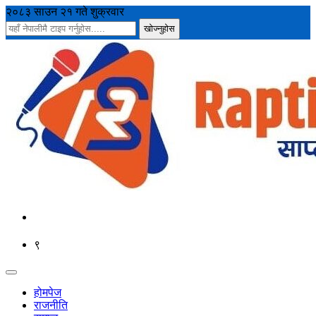
२०८३ साउन २१ गते शुक्रवार
९
होमपेज
राजनीति