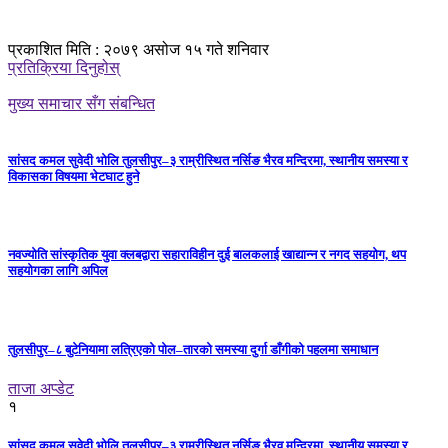
प्रकाशित मिति : २०७९ असोज १५ गते शनिवार
प्रतिक्रिया दिनुहोस्
मुख्य समाचार सँग संबन्धित
सांसद कमल सुवेदी भोलि तुलसीपुर–३ राम्रीस्थित नर्सिङ भैरव मन्दिरमा, स्थानीय समस्या र
विकासका विषयमा भेटघाट हुने
नवज्योति सांस्कृतिक युवा क्लबद्वारा सहाराविहीन दुई बालकलाई खाद्यान्न र नगद सहयोग, थप
सहयोगका लागि अपिल
तुलसीपुर–८ बुटेनियामा लत्रिएको पोल–तारको समस्या दुर्गा डाँगीको पहलमा समाधान
ताजा अप्डेट
१
सांसद कमल सुवेदी भोलि तुलसीपुर–३ राम्रीस्थित नर्सिङ भैरव मन्दिरमा, स्थानीय समस्या र