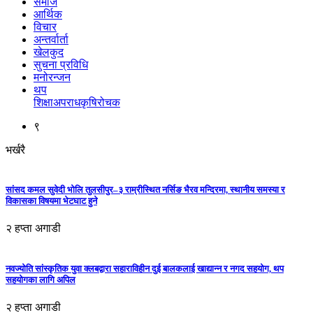
समाज
आर्थिक
विचार
अन्तर्वार्ता
खेलकुद
सुचना प्रविधि
मनोरन्जन
थप
शिक्षा
अपराध
कृषि
रोचक
९
भर्खरै
सांसद कमल सुवेदी भोलि तुलसीपुर–३ राम्रीस्थित नर्सिङ भैरव मन्दिरमा, स्थानीय समस्या र
विकासका विषयमा भेटघाट हुने
२ हप्ता अगाडी
नवज्योति सांस्कृतिक युवा क्लबद्वारा सहाराविहीन दुई बालकलाई खाद्यान्न र नगद सहयोग, थप
सहयोगका लागि अपिल
२ हप्ता अगाडी