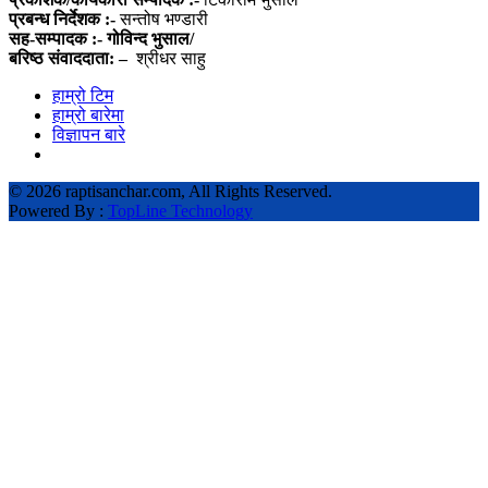
प्रबन्ध निर्देशक :-
सन्तोष भण्डारी
सह-सम्पादक :- गोविन्द भुसाल/
बरिष्ठ संवाददाता: –
श्रीधर साहु
हाम्रो टिम
हाम्रो बारेमा
विज्ञापन बारे
©
2026 raptisanchar.com, All Rights Reserved.
Powered By :
TopLine Technology