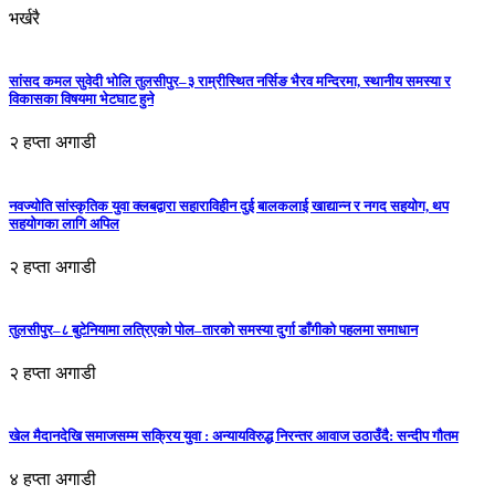
भर्खरै
सांसद कमल सुवेदी भोलि तुलसीपुर–३ राम्रीस्थित नर्सिङ भैरव मन्दिरमा, स्थानीय समस्या र
विकासका विषयमा भेटघाट हुने
२ हप्ता अगाडी
नवज्योति सांस्कृतिक युवा क्लबद्वारा सहाराविहीन दुई बालकलाई खाद्यान्न र नगद सहयोग, थप
सहयोगका लागि अपिल
२ हप्ता अगाडी
तुलसीपुर–८ बुटेनियामा लत्रिएको पोल–तारको समस्या दुर्गा डाँगीको पहलमा समाधान
२ हप्ता अगाडी
खेल मैदानदेखि समाजसम्म सक्रिय युवा : अन्यायविरुद्ध निरन्तर आवाज उठाउँदै: सन्दीप गौतम
४ हप्ता अगाडी