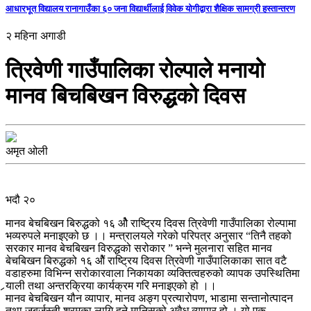
आधारभूत विद्यालय रानागाउँका ६० जना विद्यार्थीलाई विवेक योगीद्वारा शैक्षिक सामग्री हस्तान्तरण
२ महिना अगाडी
त्रिवेणी गाउँपालिका रोल्पाले मनायो
मानव बिचबिखन विरुद्धको दिवस
अमृत ओली
भदौ २०
मानव बेचबिखन बिरुद्धको १६ ओै राष्ट्रिय दिवस त्रिवेणी गाउँपालिका रोल्पामा
भव्यरुपले मनाइएको छ ।। मन्त्रालयले गरेको परिपत्र अनुसार “तिनै तहको
सरकार मानव बेचबिखन विरुद्धको सरोकार ” भन्ने मुलनारा सहित मानव
बेचबिखन बिरुद्धको १६ ओैं राष्ट्रिय दिवस त्रिवेणी गाउँपालिकाका सात वटै
वडाहरुमा विभिन्न सरोकारवाला निकायका व्यक्तित्वहरुको व्यापक उपस्थितिमा
र्‍याली तथा अन्तरक्रिया कार्यक्रम गरि मनाइएको हो ।।
मानव बेचबिखन यौन व्यापार, मानव अङ्ग प्रत्यारोपण, भाडामा सन्तानोत्पादन
तथा जबर्जस्ती श्रमका लागि हुने मानिसको अवैध व्यापार हो । यो एक