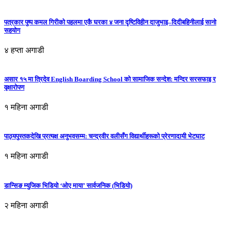
पत्रकार पुष्प कमल गिरीको पहलमा एकै घरका ४ जना दृष्टिविहीन दाजुभाइ–दिदीबहिनीलाई सानो
सहयोग
४ हप्ता अगाडी
असार १५ मा त्रिदेव English Boarding School को सामाजिक सन्देश: मन्दिर सरसफाइ र
वृक्षारोपण
१ महिना अगाडी
पाठ्यपुस्तकदेखि प्रत्यक्ष अनुभवसम्म: चन्द्रवीर वलीसँग विद्यार्थीहरूको प्रेरणादायी भेटघाट
१ महिना अगाडी
डान्सिङ म्युजिक भिडियो ‘ओए माया’ सार्वजनिक (भिडियो)
२ महिना अगाडी