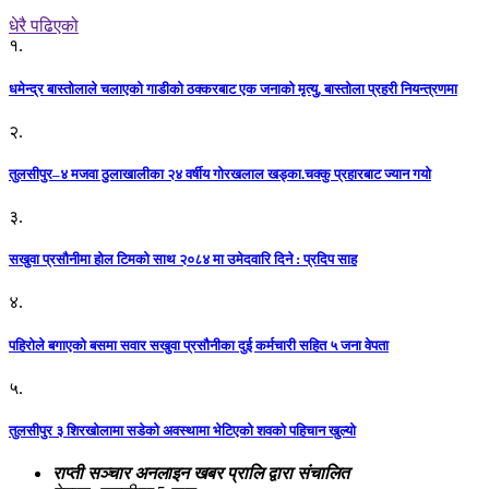
धेरै पढिएको
१.
धमेन्द्र बास्तोलाले चलाएको गाडीको ठक्करबाट एक जनाको मृत्यु, बास्तोला प्रहरी नियन्त्रणमा
२.
तुलसीपुर–४ मजवा ठुलाखालीका २४ वर्षीय गोरखलाल खड्का.चक्कु प्रहारबाट ज्यान गयो
३.
सखुवा प्रसौनीमा होल टिमको साथ २०८४ मा उमेदवारि दिने : प्रदिप साह
४.
पहिराेले बगाएकाे बसमा सवार सखुवा प्रसाैनीका दुई कर्मचारी सहित ५ जना वेपता
५.
तुलसीपुर ३ शिरखोलामा सडेको अवस्थामा भेटिएको शवको पहिचान खुल्यो
राप्ती सञ्चार अनलाइन खबर प्रालि द्वारा संचालित