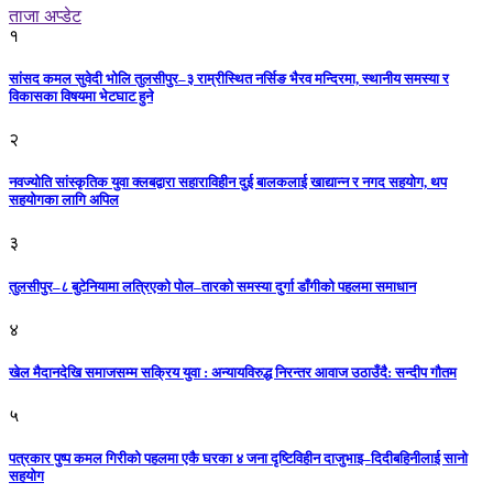
ताजा अप्डेट
१
सांसद कमल सुवेदी भोलि तुलसीपुर–३ राम्रीस्थित नर्सिङ भैरव मन्दिरमा, स्थानीय समस्या र
विकासका विषयमा भेटघाट हुने
२
नवज्योति सांस्कृतिक युवा क्लबद्वारा सहाराविहीन दुई बालकलाई खाद्यान्न र नगद सहयोग, थप
सहयोगका लागि अपिल
३
तुलसीपुर–८ बुटेनियामा लत्रिएको पोल–तारको समस्या दुर्गा डाँगीको पहलमा समाधान
४
खेल मैदानदेखि समाजसम्म सक्रिय युवा : अन्यायविरुद्ध निरन्तर आवाज उठाउँदै: सन्दीप गौतम
५
पत्रकार पुष्प कमल गिरीको पहलमा एकै घरका ४ जना दृष्टिविहीन दाजुभाइ–दिदीबहिनीलाई सानो
सहयोग