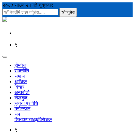
२०८३ साउन २१ गते शुक्रवार
९
होमपेज
राजनीति
समाज
आर्थिक
विचार
अन्तर्वार्ता
खेलकुद
सुचना प्रविधि
मनोरन्जन
थप
शिक्षा
अपराध
कृषि
रोचक
९