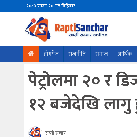
२०८३ साउन २० गते बिहिवार
होमपेज
राजनीति
समाज
आर्थिक
पेट्रोलमा २० र डि
१२ बजेदेखि लागु ह
राप्ती संचार