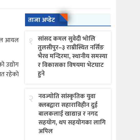
ताजा अप्डेट
१
सांसद कमल सुवेदी भोलि
ेपाल आयल
तुलसीपुर–३ राम्रीस्थित नर्सिङ
भैरव मन्दिरमा, स्थानीय समस्या
को उद्योग
र विकासका विषयमा भेटघाट
हुने
ावत रहेको
२
नवज्योति सांस्कृतिक युवा
क्लबद्वारा सहाराविहीन दुई
बालकलाई खाद्यान्न र नगद
सहयोग, थप सहयोगका लागि
अपिल