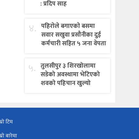
: प्रदिप साह
४.
पहिराेले बगाएकाे बसमा
सवार सखुवा प्रसाैनीका दुई
कर्मचारी सहित ५ जना वेपता
५.
तुलसीपुर ३ शिरखोलामा
सडेको अवस्थामा भेटिएको
शवको पहिचान खुल्यो
म्रो टिम
म्रो बारेमा