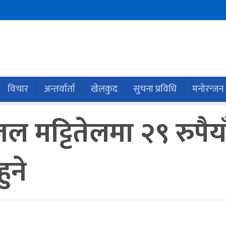
विचार
अन्तर्वार्ता
खेलकुद
सुचना प्रविधि
मनोरन्जन
जल मट्टितेलमा २९ रुपैय
ुने