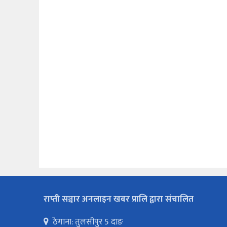
राप्ती सञ्चार अनलाइन खबर प्रालि द्वारा संचालित
ठेगाना: तुलसीपुर 5 दाङ