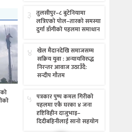
३
तुलसीपुर–८ बुटेनियामा
लत्रिएको पोल–तारको समस्या
दुर्गा डाँगीको पहलमा समाधान
४
खेल मैदानदेखि समाजसम्म
सक्रिय युवा : अन्यायविरुद्ध
निरन्तर आवाज उठाउँदै:
सन्दीप गौतम
एको
५
पत्रकार पुष्प कमल गिरीको
गीको
पहलमा एकै घरका ४ जना
दृष्टिविहीन दाजुभाइ–
दिदीबहिनीलाई सानो सहयोग