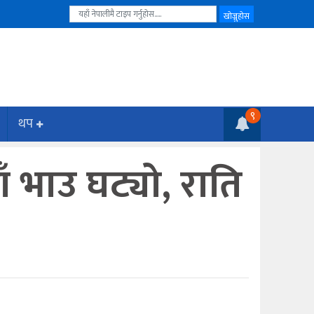
९
थप
ाँ भाउ घट्यो, राति