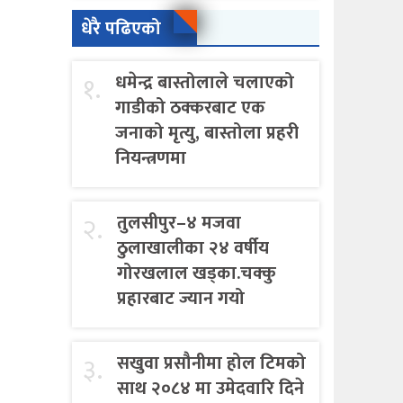
धेरै पढिएको
१.
धमेन्द्र बास्तोलाले चलाएको
गाडीको ठक्करबाट एक
जनाको मृत्यु, बास्तोला प्रहरी
नियन्त्रणमा
२.
तुलसीपुर–४ मजवा
ठुलाखालीका २४ वर्षीय
गोरखलाल खड्का.चक्कु
प्रहारबाट ज्यान गयो
३.
सखुवा प्रसौनीमा होल टिमको
साथ २०८४ मा उमेदवारि दिने