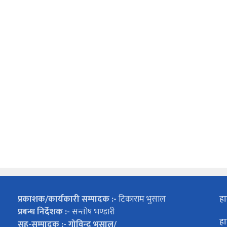
प्रकाशक/कार्यकारी सम्पादक :-
टिकाराम भुसाल
हा
प्रबन्ध निर्देशक :-
सन्तोष भण्डारी
हा
सह-सम्पादक :- गोविन्द भुसाल/