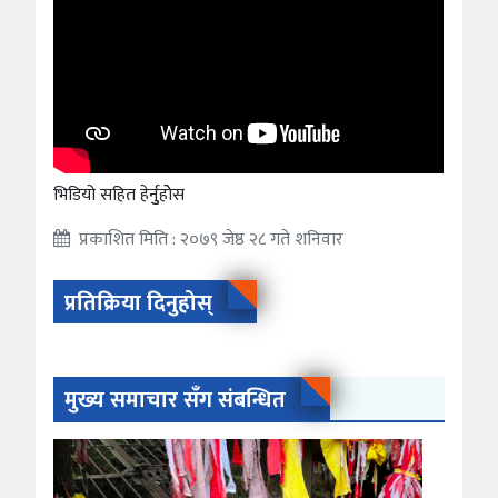
भिडियो सहित हेर्नुुहाेेस
प्रकाशित मिति : २०७९ जेष्ठ २८ गते शनिवार
प्रतिक्रिया दिनुहोस्
मुख्य समाचार सँग संबन्धित