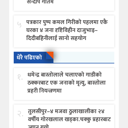
सन्दीप गौतम
५
पत्रकार पुष्प कमल गिरीको पहलमा एकै
घरका ४ जना दृष्टिविहीन दाजुभाइ–
दिदीबहिनीलाई सानो सहयोग
धेरै पढिएको
१.
धमेन्द्र बास्तोलाले चलाएको गाडीको
ठक्करबाट एक जनाको मृत्यु, बास्तोला
प्रहरी नियन्त्रणमा
२.
तुलसीपुर–४ मजवा ठुलाखालीका २४
वर्षीय गोरखलाल खड्का.चक्कु प्रहारबाट
ज्यान गयो