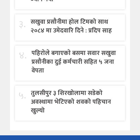
३.
सखुवा प्रसौनीमा होल टिमको साथ
२०८४ मा उमेदवारि दिने : प्रदिप साह
४.
पहिराेले बगाएकाे बसमा सवार सखुवा
प्रसाैनीका दुई कर्मचारी सहित ५ जना
वेपता
५.
तुलसीपुर ३ शिरखोलामा सडेको
अवस्थामा भेटिएको शवको पहिचान
खुल्यो