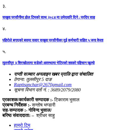
३.
सखुवा प्रसौनीमा होल टिमको साथ २०८४ मा उमेदवारि दिने : प्रदिप साह
४.
पहिराेले बगाएकाे बसमा सवार सखुवा प्रसाैनीका दुई कर्मचारी सहित ५ जना वेपता
५.
तुलसीपुर ३ शिरखोलामा सडेको अवस्थामा भेटिएको शवको पहिचान खुल्यो
राप्ती सञ्चार अनलाइन खबर प्रालि द्वारा संचालित
ठेगाना: तुलसीपुर 5 दाङ
Raptisanchar@2670gmail.com
सूचना विभाग दर्ता नं. : 3689/2079/2080
प्रकाशक/कार्यकारी सम्पादक :-
टिकाराम भुसाल
प्रबन्ध निर्देशक :-
सन्तोष भण्डारी
सह-सम्पादक :- गोविन्द भुसाल/
बरिष्ठ संवाददाता: –
श्रीधर साहु
हाम्रो टिम