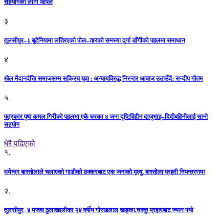
सहयोगका लागि अपिल
३
तुलसीपुर–८ बुटेनियामा लत्रिएको पोल–तारको समस्या दुर्गा डाँगीको पहलमा समाधान
४
खेल मैदानदेखि समाजसम्म सक्रिय युवा : अन्यायविरुद्ध निरन्तर आवाज उठाउँदै: सन्दीप गौतम
५
पत्रकार पुष्प कमल गिरीको पहलमा एकै घरका ४ जना दृष्टिविहीन दाजुभाइ–दिदीबहिनीलाई सानो
सहयोग
धेरै पढिएको
१.
धमेन्द्र बास्तोलाले चलाएको गाडीको ठक्करबाट एक जनाको मृत्यु, बास्तोला प्रहरी नियन्त्रणमा
२.
तुलसीपुर–४ मजवा ठुलाखालीका २४ वर्षीय गोरखलाल खड्का.चक्कु प्रहारबाट ज्यान गयो