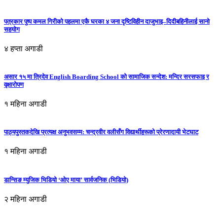
पत्रकार पुष्प कमल गिरीको पहलमा एकै घरका ४ जना दृष्टिविहीन दाजुभाइ–दिदीबहिनीलाई सानो
सहयोग
४ हप्ता अगाडी
असार १५ मा त्रिदेव English Boarding School को सामाजिक सन्देश: मन्दिर सरसफाइ र
वृक्षारोपण
१ महिना अगाडी
पाठ्यपुस्तकदेखि प्रत्यक्ष अनुभवसम्म: चन्द्रवीर वलीसँग विद्यार्थीहरूको प्रेरणादायी भेटघाट
१ महिना अगाडी
डान्सिङ म्युजिक भिडियो ‘ओए माया’ सार्वजनिक (भिडियो)
२ महिना अगाडी