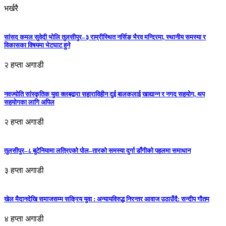
भर्खरै
सांसद कमल सुवेदी भोलि तुलसीपुर–३ राम्रीस्थित नर्सिङ भैरव मन्दिरमा, स्थानीय समस्या र
विकासका विषयमा भेटघाट हुने
२ हप्ता अगाडी
नवज्योति सांस्कृतिक युवा क्लबद्वारा सहाराविहीन दुई बालकलाई खाद्यान्न र नगद सहयोग, थप
सहयोगका लागि अपिल
२ हप्ता अगाडी
तुलसीपुर–८ बुटेनियामा लत्रिएको पोल–तारको समस्या दुर्गा डाँगीको पहलमा समाधान
३ हप्ता अगाडी
खेल मैदानदेखि समाजसम्म सक्रिय युवा : अन्यायविरुद्ध निरन्तर आवाज उठाउँदै: सन्दीप गौतम
४ हप्ता अगाडी