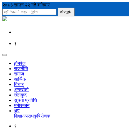
२०८३ साउन २२ गते शनिवार
९
होमपेज
राजनीति
समाज
आर्थिक
विचार
अन्तर्वार्ता
खेलकुद
सुचना प्रविधि
मनोरन्जन
थप
शिक्षा
अपराध
कृषि
रोचक
९