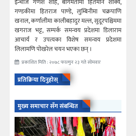
इन्चार्ज गणेश शाह, बागमतीमा हितमान शाक्य,
गण्डकीमा हितराज पाण्डे, लुम्बिनीमा चक्रपाणि
खनाल, कर्णालीमा कालीबहादुर मल्ल, सुदूरपश्चिममा
खगराज भट्ट, सम्पर्क समन्वय प्रदेशमा डिलाराम
आचार्य र उपत्यका विशेष समन्वय प्रदेशमा
लिलामणि पोखरेल चयन भएका छन् ।
प्रकाशित मिति : २०७८ फाल्गुन २३ गते सोमवार
प्रतिक्रिया दिनुहोस्
मुख्य समाचार सँग संबन्धित