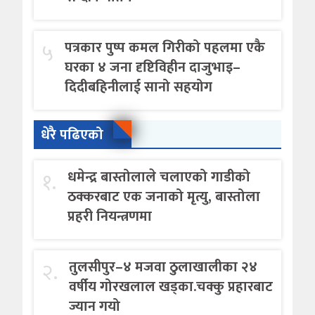
५
पत्रकार पुष्प कमल गिरीको पहलमा एकै
घरका ४ जना दृष्टिविहीन दाजुभाइ–
दिदीबहिनीलाई सानो सहयोग
धेरै पढिएको
१.
धमेन्द्र बास्तोलाले चलाएको गाडीको
ठक्करबाट एक जनाको मृत्यु, बास्तोला
प्रहरी नियन्त्रणमा
२.
तुलसीपुर–४ मजवा ठुलाखालीका २४
वर्षीय गोरखलाल खड्का.चक्कु प्रहारबाट
ज्यान गयो