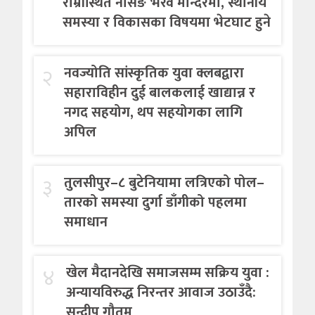
राम्रीस्थित नर्सिङ भैरव मन्दिरमा, स्थानीय
समस्या र विकासका विषयमा भेटघाट हुने
२
नवज्योति सांस्कृतिक युवा क्लबद्वारा
सहाराविहीन दुई बालकलाई खाद्यान्न र
नगद सहयोग, थप सहयोगका लागि
अपिल
३
तुलसीपुर–८ बुटेनियामा लत्रिएको पोल–
तारको समस्या दुर्गा डाँगीको पहलमा
समाधान
४
खेल मैदानदेखि समाजसम्म सक्रिय युवा :
अन्यायविरुद्ध निरन्तर आवाज उठाउँदै:
सन्दीप गौतम