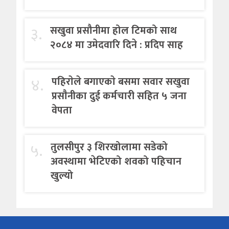
३.
सखुवा प्रसौनीमा होल टिमको साथ
२०८४ मा उमेदवारि दिने : प्रदिप साह
४.
पहिराेले बगाएकाे बसमा सवार सखुवा
प्रसाैनीका दुई कर्मचारी सहित ५ जना
वेपता
५.
तुलसीपुर ३ शिरखोलामा सडेको
अवस्थामा भेटिएको शवको पहिचान
खुल्यो