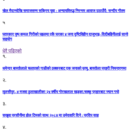
खेल मैदानदेखि समाजसम्म सक्रिय युवा : अन्यायविरुद्ध निरन्तर आवाज उठाउँदै: सन्दीप गौतम
५
पत्रकार पुष्प कमल गिरीको पहलमा एकै घरका ४ जना दृष्टिविहीन दाजुभाइ–दिदीबहिनीलाई सानो
सहयोग
धेरै पढिएको
१.
धमेन्द्र बास्तोलाले चलाएको गाडीको ठक्करबाट एक जनाको मृत्यु, बास्तोला प्रहरी नियन्त्रणमा
२.
तुलसीपुर–४ मजवा ठुलाखालीका २४ वर्षीय गोरखलाल खड्का.चक्कु प्रहारबाट ज्यान गयो
३.
सखुवा प्रसौनीमा होल टिमको साथ २०८४ मा उमेदवारि दिने : प्रदिप साह
४.