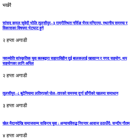
भर्खरै
सांसद कमल सुवेदी भोलि तुलसीपुर–३ राम्रीस्थित नर्सिङ भैरव मन्दिरमा, स्थानीय समस्या र
विकासका विषयमा भेटघाट हुने
२ हप्ता अगाडी
नवज्योति सांस्कृतिक युवा क्लबद्वारा सहाराविहीन दुई बालकलाई खाद्यान्न र नगद सहयोग, थप
सहयोगका लागि अपिल
२ हप्ता अगाडी
तुलसीपुर–८ बुटेनियामा लत्रिएको पोल–तारको समस्या दुर्गा डाँगीको पहलमा समाधान
३ हप्ता अगाडी
खेल मैदानदेखि समाजसम्म सक्रिय युवा : अन्यायविरुद्ध निरन्तर आवाज उठाउँदै: सन्दीप गौतम
४ हप्ता अगाडी