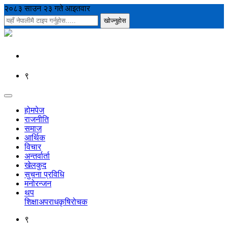
२०८३ साउन २३ गते आइतवार
९
होमपेज
राजनीति
समाज
आर्थिक
विचार
अन्तर्वार्ता
खेलकुद
सुचना प्रविधि
मनोरन्जन
थप
शिक्षा
अपराध
कृषि
रोचक
९