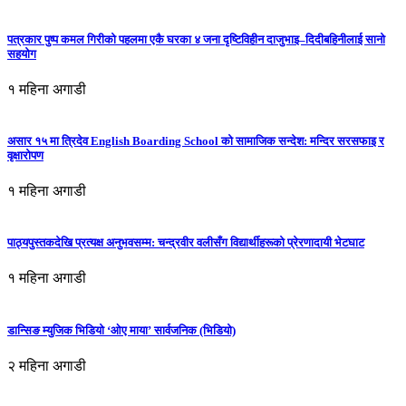
पत्रकार पुष्प कमल गिरीको पहलमा एकै घरका ४ जना दृष्टिविहीन दाजुभाइ–दिदीबहिनीलाई सानो
सहयोग
१ महिना अगाडी
असार १५ मा त्रिदेव English Boarding School को सामाजिक सन्देश: मन्दिर सरसफाइ र
वृक्षारोपण
१ महिना अगाडी
पाठ्यपुस्तकदेखि प्रत्यक्ष अनुभवसम्म: चन्द्रवीर वलीसँग विद्यार्थीहरूको प्रेरणादायी भेटघाट
१ महिना अगाडी
डान्सिङ म्युजिक भिडियो ‘ओए माया’ सार्वजनिक (भिडियो)
२ महिना अगाडी