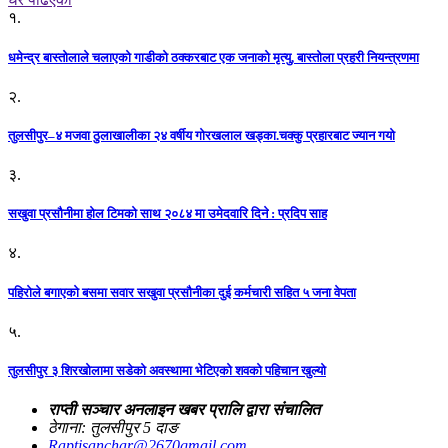
१.
धमेन्द्र बास्तोलाले चलाएको गाडीको ठक्करबाट एक जनाको मृत्यु, बास्तोला प्रहरी नियन्त्रणमा
२.
तुलसीपुर–४ मजवा ठुलाखालीका २४ वर्षीय गोरखलाल खड्का.चक्कु प्रहारबाट ज्यान गयो
३.
सखुवा प्रसौनीमा होल टिमको साथ २०८४ मा उमेदवारि दिने : प्रदिप साह
४.
पहिराेले बगाएकाे बसमा सवार सखुवा प्रसाैनीका दुई कर्मचारी सहित ५ जना वेपता
५.
तुलसीपुर ३ शिरखोलामा सडेको अवस्थामा भेटिएको शवको पहिचान खुल्यो
राप्ती सञ्चार अनलाइन खबर प्रालि द्वारा संचालित
ठेगाना: तुलसीपुर 5 दाङ
Raptisanchar@2670gmail.com