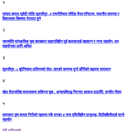
१
सांसद कमल सुवेदी भोलि तुलसीपुर–३ राम्रीस्थित नर्सिङ भैरव मन्दिरमा, स्थानीय समस्या र
विकासका विषयमा भेटघाट हुने
२
नवज्योति सांस्कृतिक युवा क्लबद्वारा सहाराविहीन दुई बालकलाई खाद्यान्न र नगद सहयोग, थप
सहयोगका लागि अपिल
३
तुलसीपुर–८ बुटेनियामा लत्रिएको पोल–तारको समस्या दुर्गा डाँगीको पहलमा समाधान
४
खेल मैदानदेखि समाजसम्म सक्रिय युवा : अन्यायविरुद्ध निरन्तर आवाज उठाउँदै: सन्दीप गौतम
५
पत्रकार पुष्प कमल गिरीको पहलमा एकै घरका ४ जना दृष्टिविहीन दाजुभाइ–दिदीबहिनीलाई सानो
सहयोग
धेरै पढिएको