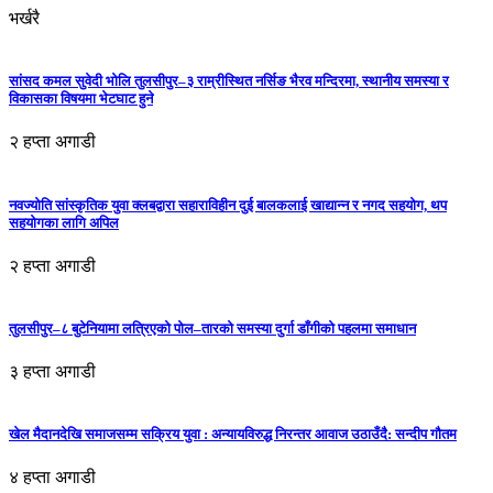
भर्खरै
सांसद कमल सुवेदी भोलि तुलसीपुर–३ राम्रीस्थित नर्सिङ भैरव मन्दिरमा, स्थानीय समस्या र
विकासका विषयमा भेटघाट हुने
२ हप्ता अगाडी
नवज्योति सांस्कृतिक युवा क्लबद्वारा सहाराविहीन दुई बालकलाई खाद्यान्न र नगद सहयोग, थप
सहयोगका लागि अपिल
२ हप्ता अगाडी
तुलसीपुर–८ बुटेनियामा लत्रिएको पोल–तारको समस्या दुर्गा डाँगीको पहलमा समाधान
३ हप्ता अगाडी
खेल मैदानदेखि समाजसम्म सक्रिय युवा : अन्यायविरुद्ध निरन्तर आवाज उठाउँदै: सन्दीप गौतम
४ हप्ता अगाडी