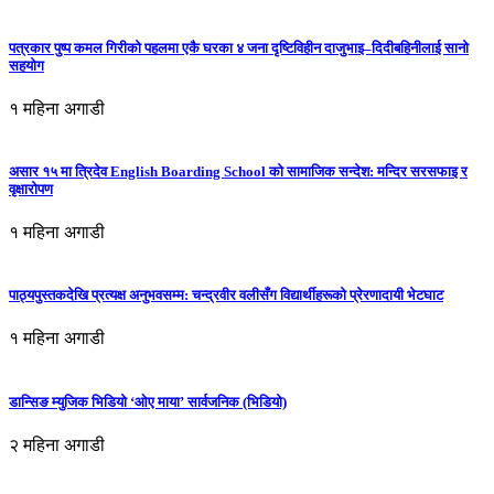
पत्रकार पुष्प कमल गिरीको पहलमा एकै घरका ४ जना दृष्टिविहीन दाजुभाइ–दिदीबहिनीलाई सानो
सहयोग
१ महिना अगाडी
असार १५ मा त्रिदेव English Boarding School को सामाजिक सन्देश: मन्दिर सरसफाइ र
वृक्षारोपण
१ महिना अगाडी
पाठ्यपुस्तकदेखि प्रत्यक्ष अनुभवसम्म: चन्द्रवीर वलीसँग विद्यार्थीहरूको प्रेरणादायी भेटघाट
१ महिना अगाडी
डान्सिङ म्युजिक भिडियो ‘ओए माया’ सार्वजनिक (भिडियो)
२ महिना अगाडी