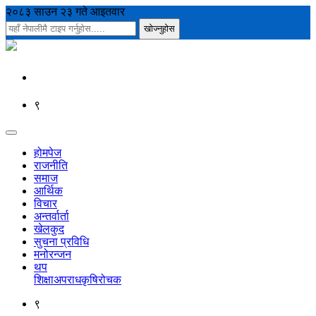
२०८३ साउन २३ गते आइतवार
९
होमपेज
राजनीति
समाज
आर्थिक
विचार
अन्तर्वार्ता
खेलकुद
सुचना प्रविधि
मनोरन्जन
थप
शिक्षा
अपराध
कृषि
रोचक
९