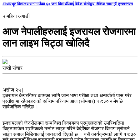
आधारभूत विद्यालय रानागाउँका ६० जना विद्यार्थीलाई विवेक योगीद्वारा शैक्षिक सामग्री हस्तान्तरण
२ महिना अगाडी
आज नेपालीहरुलाई इजरायल रोजगारमा
लान लाइभ चिट्ठा खोलिदै
राप्ती संचार
असोज २५ |
इजरायल केयरगिभर कामका लागि जान भाषा परीक्षा तथा अन्तर्वार्ता पास गरेर
प्रतीक्षामा रहेकाहरूको अन्तिम परिणाम आज (सोमबार) १२:३० बजेपछि
सार्वजनिक गरिदैछ ।
इजरायलको जेरुसेलममा सम्बन्धित निकायका प्रमुखहरूको उपस्थितिमा
चिट्ठामार्फत श्रमिकको छनोट लाइभ गरिने वैदेशिक रोजगार बिभाग स्रोतले
साझा सबाल मिडियालाई जानकारी दिएको छ । यसै कार्यक्रमको लागि ११:३०
बजे काठमाडौँ स्थित इजरायली दुतावासले समेत नेपालका सम्बन्धित निकायका