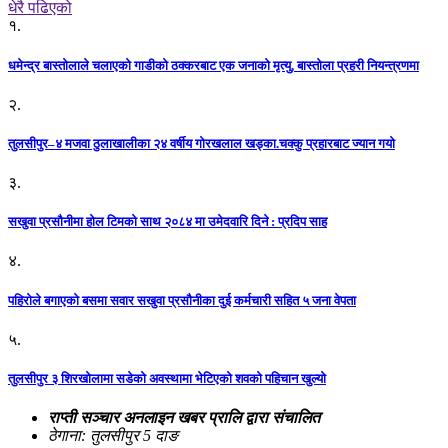
धेरै पढिएको
१.
धमेन्द्र बास्तोलाले चलाएको गाडीको ठक्करबाट एक जनाको मृत्यु, बास्तोला प्रहरी नियन्त्रणमा
२.
तुलसीपुर–४ मजवा ठुलाखालीका २४ वर्षीय गोरखलाल खड्का.चक्कु प्रहारबाट ज्यान गयो
३.
सखुवा प्रसौनीमा होल टिमको साथ २०८४ मा उमेदवारि दिने : प्रदिप साह
४.
पहिराेले बगाएकाे बसमा सवार सखुवा प्रसाैनीका दुई कर्मचारी सहित ५ जना वेपता
५.
तुलसीपुर ३ शिरखोलामा सडेको अवस्थामा भेटिएको शवको पहिचान खुल्यो
राप्ती सञ्चार अनलाइन खबर प्रालि द्वारा संचालित
ठेगाना: तुलसीपुर 5 दाङ