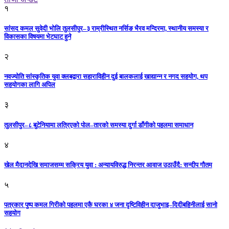
१
सांसद कमल सुवेदी भोलि तुलसीपुर–३ राम्रीस्थित नर्सिङ भैरव मन्दिरमा, स्थानीय समस्या र
विकासका विषयमा भेटघाट हुने
२
नवज्योति सांस्कृतिक युवा क्लबद्वारा सहाराविहीन दुई बालकलाई खाद्यान्न र नगद सहयोग, थप
सहयोगका लागि अपिल
३
तुलसीपुर–८ बुटेनियामा लत्रिएको पोल–तारको समस्या दुर्गा डाँगीको पहलमा समाधान
४
खेल मैदानदेखि समाजसम्म सक्रिय युवा : अन्यायविरुद्ध निरन्तर आवाज उठाउँदै: सन्दीप गौतम
५
पत्रकार पुष्प कमल गिरीको पहलमा एकै घरका ४ जना दृष्टिविहीन दाजुभाइ–दिदीबहिनीलाई सानो
सहयोग