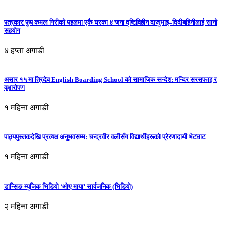
पत्रकार पुष्प कमल गिरीको पहलमा एकै घरका ४ जना दृष्टिविहीन दाजुभाइ–दिदीबहिनीलाई सानो
सहयोग
४ हप्ता अगाडी
असार १५ मा त्रिदेव English Boarding School को सामाजिक सन्देश: मन्दिर सरसफाइ र
वृक्षारोपण
१ महिना अगाडी
पाठ्यपुस्तकदेखि प्रत्यक्ष अनुभवसम्म: चन्द्रवीर वलीसँग विद्यार्थीहरूको प्रेरणादायी भेटघाट
१ महिना अगाडी
डान्सिङ म्युजिक भिडियो ‘ओए माया’ सार्वजनिक (भिडियो)
२ महिना अगाडी