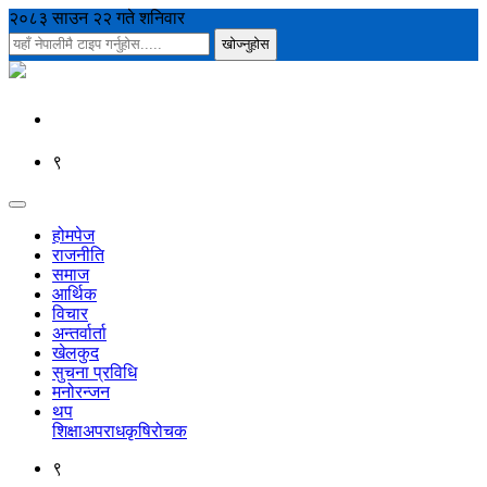
२०८३ साउन २२ गते शनिवार
९
होमपेज
राजनीति
समाज
आर्थिक
विचार
अन्तर्वार्ता
खेलकुद
सुचना प्रविधि
मनोरन्जन
थप
शिक्षा
अपराध
कृषि
रोचक
९