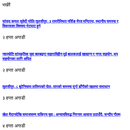
भर्खरै
सांसद कमल सुवेदी भोलि तुलसीपुर–३ राम्रीस्थित नर्सिङ भैरव मन्दिरमा, स्थानीय समस्या र
विकासका विषयमा भेटघाट हुने
२ हप्ता अगाडी
नवज्योति सांस्कृतिक युवा क्लबद्वारा सहाराविहीन दुई बालकलाई खाद्यान्न र नगद सहयोग, थप
सहयोगका लागि अपिल
२ हप्ता अगाडी
तुलसीपुर–८ बुटेनियामा लत्रिएको पोल–तारको समस्या दुर्गा डाँगीको पहलमा समाधान
३ हप्ता अगाडी
खेल मैदानदेखि समाजसम्म सक्रिय युवा : अन्यायविरुद्ध निरन्तर आवाज उठाउँदै: सन्दीप गौतम
४ हप्ता अगाडी