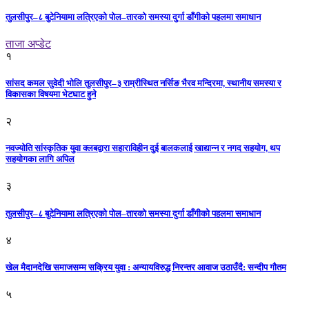
तुलसीपुर–८ बुटेनियामा लत्रिएको पोल–तारको समस्या दुर्गा डाँगीको पहलमा समाधान
ताजा अप्डेट
१
सांसद कमल सुवेदी भोलि तुलसीपुर–३ राम्रीस्थित नर्सिङ भैरव मन्दिरमा, स्थानीय समस्या र
विकासका विषयमा भेटघाट हुने
२
नवज्योति सांस्कृतिक युवा क्लबद्वारा सहाराविहीन दुई बालकलाई खाद्यान्न र नगद सहयोग, थप
सहयोगका लागि अपिल
३
तुलसीपुर–८ बुटेनियामा लत्रिएको पोल–तारको समस्या दुर्गा डाँगीको पहलमा समाधान
४
खेल मैदानदेखि समाजसम्म सक्रिय युवा : अन्यायविरुद्ध निरन्तर आवाज उठाउँदै: सन्दीप गौतम
५