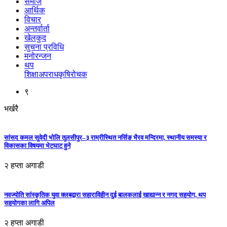
समाज
आर्थिक
विचार
अन्तर्वार्ता
खेलकुद
सुचना प्रविधि
मनोरन्जन
थप
शिक्षा
अपराध
कृषि
रोचक
९
भर्खरै
सांसद कमल सुवेदी भोलि तुलसीपुर–३ राम्रीस्थित नर्सिङ भैरव मन्दिरमा, स्थानीय समस्या र
विकासका विषयमा भेटघाट हुने
२ हप्ता अगाडी
नवज्योति सांस्कृतिक युवा क्लबद्वारा सहाराविहीन दुई बालकलाई खाद्यान्न र नगद सहयोग, थप
सहयोगका लागि अपिल
२ हप्ता अगाडी