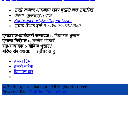
राप्ती सञ्चार अनलाइन खबर प्रालि द्वारा संचालित
ठेगाना: तुलसीपुर 5 दाङ
Raptisanchar@2670gmail.com
सूचना विभाग दर्ता नं. : 3689/2079/2080
प्रकाशक/कार्यकारी सम्पादक :-
टिकाराम भुसाल
प्रबन्ध निर्देशक :-
सन्तोष भण्डारी
सह-सम्पादक :- गोविन्द भुसाल/
बरिष्ठ संवाददाता: –
श्रीधर साहु
हाम्रो टिम
हाम्रो बारेमा
विज्ञापन बारे
©
2026 raptisanchar.com, All Rights Reserved.
Powered By :
TopLine Technology