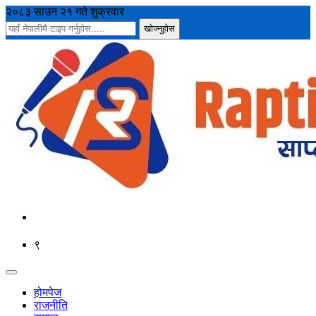
२०८३ साउन २१ गते शुक्रवार
९
होमपेज
राजनीति