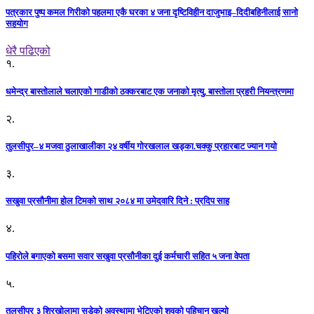
पत्रकार पुष्प कमल गिरीको पहलमा एकै घरका ४ जना दृष्टिविहीन दाजुभाइ–दिदीबहिनीलाई सानो
सहयोग
धेरै पढिएको
१.
धमेन्द्र बास्तोलाले चलाएको गाडीको ठक्करबाट एक जनाको मृत्यु, बास्तोला प्रहरी नियन्त्रणमा
२.
तुलसीपुर–४ मजवा ठुलाखालीका २४ वर्षीय गोरखलाल खड्का.चक्कु प्रहारबाट ज्यान गयो
३.
सखुवा प्रसौनीमा होल टिमको साथ २०८४ मा उमेदवारि दिने : प्रदिप साह
४.
पहिराेले बगाएकाे बसमा सवार सखुवा प्रसाैनीका दुई कर्मचारी सहित ५ जना वेपता
५.
तुलसीपुर ३ शिरखोलामा सडेको अवस्थामा भेटिएको शवको पहिचान खुल्यो