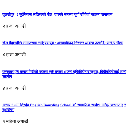
तुलसीपुर–८ बुटेनियामा लत्रिएको पोल–तारको समस्या दुर्गा डाँगीको पहलमा समाधान
२ हप्ता अगाडी
खेल मैदानदेखि समाजसम्म सक्रिय युवा : अन्यायविरुद्ध निरन्तर आवाज उठाउँदै: सन्दीप गौतम
४ हप्ता अगाडी
पत्रकार पुष्प कमल गिरीको पहलमा एकै घरका ४ जना दृष्टिविहीन दाजुभाइ–दिदीबहिनीलाई सानो
सहयोग
४ हप्ता अगाडी
असार १५ मा त्रिदेव English Boarding School को सामाजिक सन्देश: मन्दिर सरसफाइ र
वृक्षारोपण
१ महिना अगाडी