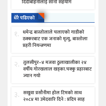
दिदीबहिनीलाई सानो सहयोग
धेरै पढिएको
१.
धमेन्द्र बास्तोलाले चलाएको गाडीको
ठक्करबाट एक जनाको मृत्यु, बास्तोला
प्रहरी नियन्त्रणमा
२.
तुलसीपुर–४ मजवा ठुलाखालीका २४
वर्षीय गोरखलाल खड्का.चक्कु प्रहारबाट
ज्यान गयो
३.
सखुवा प्रसौनीमा होल टिमको साथ
२०८४ मा उमेदवारि दिने : प्रदिप साह