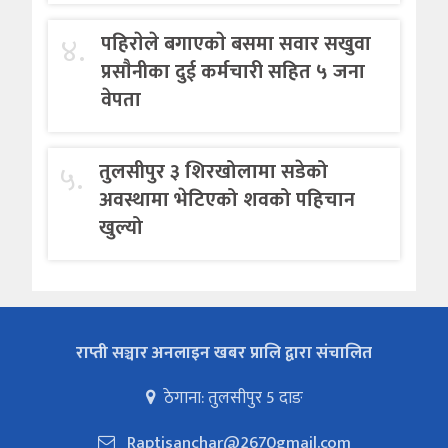
४.
पहिराेले बगाएकाे बसमा सवार सखुवा
प्रसाैनीका दुई कर्मचारी सहित ५ जना
वेपता
५.
तुलसीपुर ३ शिरखोलामा सडेको
अवस्थामा भेटिएको शवको पहिचान
खुल्यो
राप्ती सञ्चार अनलाइन खबर प्रालि द्वारा संचालित
ठेगाना: तुलसीपुर 5 दाङ
Raptisanchar@2670gmail.com