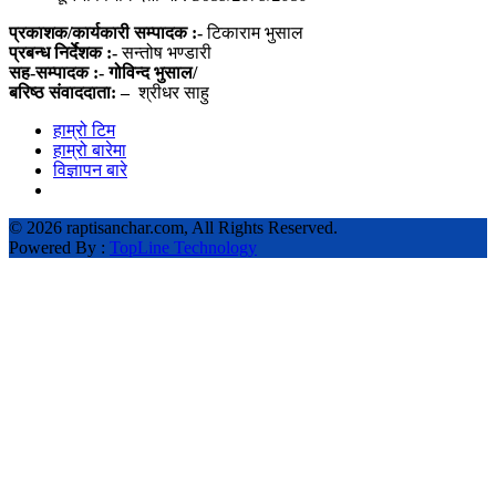
प्रकाशक/कार्यकारी सम्पादक :-
टिकाराम भुसाल
प्रबन्ध निर्देशक :-
सन्तोष भण्डारी
सह-सम्पादक :- गोविन्द भुसाल/
बरिष्ठ संवाददाता: –
श्रीधर साहु
हाम्रो टिम
हाम्रो बारेमा
विज्ञापन बारे
©
2026 raptisanchar.com, All Rights Reserved.
Powered By :
TopLine Technology