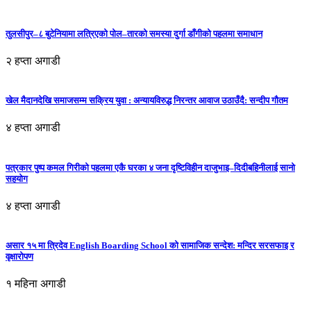
तुलसीपुर–८ बुटेनियामा लत्रिएको पोल–तारको समस्या दुर्गा डाँगीको पहलमा समाधान
२ हप्ता अगाडी
खेल मैदानदेखि समाजसम्म सक्रिय युवा : अन्यायविरुद्ध निरन्तर आवाज उठाउँदै: सन्दीप गौतम
४ हप्ता अगाडी
पत्रकार पुष्प कमल गिरीको पहलमा एकै घरका ४ जना दृष्टिविहीन दाजुभाइ–दिदीबहिनीलाई सानो
सहयोग
४ हप्ता अगाडी
असार १५ मा त्रिदेव English Boarding School को सामाजिक सन्देश: मन्दिर सरसफाइ र
वृक्षारोपण
१ महिना अगाडी