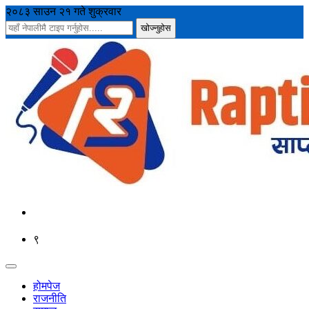
२०८३ साउन २१ गते शुक्रवार
९
होमपेज
राजनीति