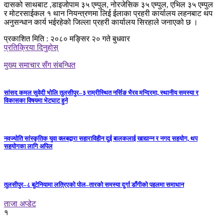
दासको साथबाट ,डाइजोपाम ३५ एम्पुल, नोरजेसिक ३५ एम्पुल, एभिल ३५ एम्पुल
र मोटरसाईकल १ थान नियन्त्रणमा लिई ईलाका प्रहरी कार्यालय लहनबाट थप
अनुसन्धान कार्य भईरहेको जिल्ला प्रहरी कार्यालय सिरहाले जनाएको छ ।
प्रकाशित मिति : २०८० मङ्सिर २० गते बुधवार
प्रतिक्रिया दिनुहोस्
मुख्य समाचार सँग संबन्धित
सांसद कमल सुवेदी भोलि तुलसीपुर–३ राम्रीस्थित नर्सिङ भैरव मन्दिरमा, स्थानीय समस्या र
विकासका विषयमा भेटघाट हुने
नवज्योति सांस्कृतिक युवा क्लबद्वारा सहाराविहीन दुई बालकलाई खाद्यान्न र नगद सहयोग, थप
सहयोगका लागि अपिल
तुलसीपुर–८ बुटेनियामा लत्रिएको पोल–तारको समस्या दुर्गा डाँगीको पहलमा समाधान
ताजा अप्डेट
१