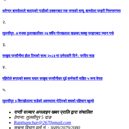
धमेन्द्र बास्तोलाले चलाएको गाडीको ठक्करबाट एक जनाको मृत्यु, बास्तोला प्रहरी नियन्त्रणमा
२.
तुलसीपुर–४ मजवा ठुलाखालीका २४ वर्षीय गोरखलाल खड्का.चक्कु प्रहारबाट ज्यान गयो
३.
सखुवा प्रसौनीमा होल टिमको साथ २०८४ मा उमेदवारि दिने : प्रदिप साह
४.
पहिराेले बगाएकाे बसमा सवार सखुवा प्रसाैनीका दुई कर्मचारी सहित ५ जना वेपता
५.
तुलसीपुर ३ शिरखोलामा सडेको अवस्थामा भेटिएको शवको पहिचान खुल्यो
राप्ती सञ्चार अनलाइन खबर प्रालि द्वारा संचालित
ठेगाना: तुलसीपुर 5 दाङ
Raptisanchar@2670gmail.com
सूचना विभाग दर्ता नं. : 3689/2079/2080