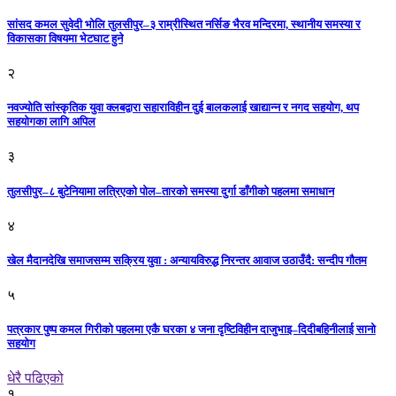
सांसद कमल सुवेदी भोलि तुलसीपुर–३ राम्रीस्थित नर्सिङ भैरव मन्दिरमा, स्थानीय समस्या र
विकासका विषयमा भेटघाट हुने
२
नवज्योति सांस्कृतिक युवा क्लबद्वारा सहाराविहीन दुई बालकलाई खाद्यान्न र नगद सहयोग, थप
सहयोगका लागि अपिल
३
तुलसीपुर–८ बुटेनियामा लत्रिएको पोल–तारको समस्या दुर्गा डाँगीको पहलमा समाधान
४
खेल मैदानदेखि समाजसम्म सक्रिय युवा : अन्यायविरुद्ध निरन्तर आवाज उठाउँदै: सन्दीप गौतम
५
पत्रकार पुष्प कमल गिरीको पहलमा एकै घरका ४ जना दृष्टिविहीन दाजुभाइ–दिदीबहिनीलाई सानो
सहयोग
धेरै पढिएको
१.