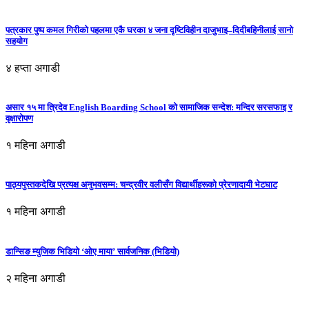
पत्रकार पुष्प कमल गिरीको पहलमा एकै घरका ४ जना दृष्टिविहीन दाजुभाइ–दिदीबहिनीलाई सानो
सहयोग
४ हप्ता अगाडी
असार १५ मा त्रिदेव English Boarding School को सामाजिक सन्देश: मन्दिर सरसफाइ र
वृक्षारोपण
१ महिना अगाडी
पाठ्यपुस्तकदेखि प्रत्यक्ष अनुभवसम्म: चन्द्रवीर वलीसँग विद्यार्थीहरूको प्रेरणादायी भेटघाट
१ महिना अगाडी
डान्सिङ म्युजिक भिडियो ‘ओए माया’ सार्वजनिक (भिडियो)
२ महिना अगाडी