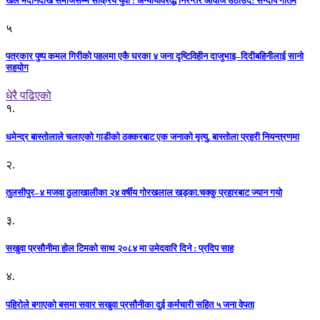
खेल मैदानदेखि समाजसम्म सक्रिय युवा : अन्यायविरुद्ध निरन्तर आवाज उठाउँदै: सन्दीप गौतम
५
पत्रकार पुष्प कमल गिरीको पहलमा एकै घरका ४ जना दृष्टिविहीन दाजुभाइ–दिदीबहिनीलाई सानो
सहयोग
धेरै पढिएको
१.
धमेन्द्र बास्तोलाले चलाएको गाडीको ठक्करबाट एक जनाको मृत्यु, बास्तोला प्रहरी नियन्त्रणमा
२.
तुलसीपुर–४ मजवा ठुलाखालीका २४ वर्षीय गोरखलाल खड्का.चक्कु प्रहारबाट ज्यान गयो
३.
सखुवा प्रसौनीमा होल टिमको साथ २०८४ मा उमेदवारि दिने : प्रदिप साह
४.
पहिराेले बगाएकाे बसमा सवार सखुवा प्रसाैनीका दुई कर्मचारी सहित ५ जना वेपता