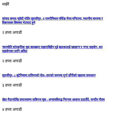
भर्खरै
सांसद कमल सुवेदी भोलि तुलसीपुर–३ राम्रीस्थित नर्सिङ भैरव मन्दिरमा, स्थानीय समस्या र
विकासका विषयमा भेटघाट हुने
२ हप्ता अगाडी
नवज्योति सांस्कृतिक युवा क्लबद्वारा सहाराविहीन दुई बालकलाई खाद्यान्न र नगद सहयोग, थप
सहयोगका लागि अपिल
२ हप्ता अगाडी
तुलसीपुर–८ बुटेनियामा लत्रिएको पोल–तारको समस्या दुर्गा डाँगीको पहलमा समाधान
३ हप्ता अगाडी
खेल मैदानदेखि समाजसम्म सक्रिय युवा : अन्यायविरुद्ध निरन्तर आवाज उठाउँदै: सन्दीप गौतम
४ हप्ता अगाडी