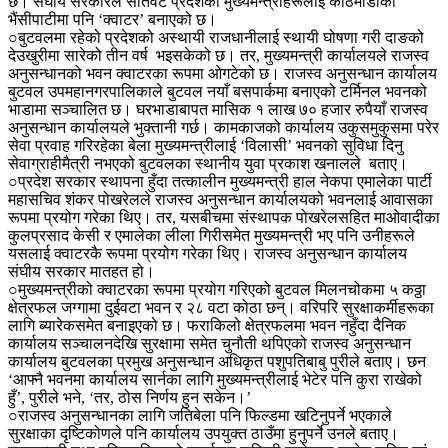
छ। संघीय सरकारले सातवटै प्रदेशका मुख्यमन्त्रीहरूलाई काठमाडौंको
भैंसीपाटीमा पनि ‘क्वाटर’ बनाएको छ।
○बुटवलमा रहेको प्रदेशको अस्थायी राजधानीलाई स्थायी घोषणा गरी दाङको
देउखुरीमा सारेको तीन वर्ष भइसकेको छ। तर, मुख्यमन्त्री कार्यालयले राजस्व
अनुसन्धानको भवन क्वाटरका रूपमा ओगटेको छ। राजस्व अनुसन्धान कार्यालय
बुटवल उपमहानगरपालिकाले बुटवल नयाँ बसपार्कमा बनाएको टर्मिनल भवनको
भाडामा सञ्चालित छ। घरभाडाबापत मासिक १ लाख ७० हजार रुपैयाँ राजस्व
अनुसन्धान कार्यालयले भुक्तानी गर्छ। कामकाजको कार्यालय उकुसमुकुसमा परेर
सेवा प्रवाह गरिरहेका बेला मुख्यमन्त्रीलाई ‘विलासी’ भवनको सुविधा दिनु
सेवाग्राहीमैत्री नभएको बुटवलका स्थानीय युवा प्रकाश खनालले बताए।
○प्रदेश सरकार स्थापना हुँदा तत्कालीन मुख्यमन्त्री हाल नेकपा एमालेका पार्टी
महासचिव शंकर पोखरेलले राजस्व अनुसन्धान कार्यालयको भवनलाई आवासका
रूपमा प्रयोग गरेका थिए। तर, यसबीचमा संस्थापक पोखरेलसहित माओवादीका
कुलप्रसाद केसी र एमालेका लीला गिरीसमेत मुख्यमन्त्री भए पनि उनीहरूले
यसलाई क्वाटरकै रूपमा प्रयोग गरेका थिए। राजस्व अनुसन्धान कार्यालय
संघीय सरकार मातहत हो।
○मुख्यमन्त्रीको क्वाटरका रूपमा प्रयोग गरिएको बुटवल मिलनचोकमा ५ कठ्ठा
क्षेत्रफल जग्गामा दुईवटा भवन र २८ वटा कोठा छन्। वरिपरि सुरक्षाकर्मीहरूका
लागि ब्यारेकसमेत बनाइएको छ। फराकिलो क्षेत्रफलमा भवन नहुँदा दैनिक
कार्यालय सञ्चालनदेखि सुरक्षामा समेत चुनौती थपिएको राजस्व अनुसन्धान
कार्यालय बुटवलका प्रमुख अनुसन्धान अधिकृत पशुपतिबाबु पुरीले बताए। छन
‘आफ्नै भवनमा कार्यालय सार्नका लागि मुख्यमन्त्रीलाई भेटेर पनि कुरा राखेको
हुँ’, पुरीले भने, ‘तर, ठोस निर्णय हुन सकेन।’
○राजस्व अनुसन्धानका लागि जतिबेला पनि फिल्डमा खटिनुपर्ने भएकाले
सुरक्षाका दृष्टिकोणले पनि कार्यालय उपयुक्त ठाउँमा हुनुपर्ने उनले बताए।