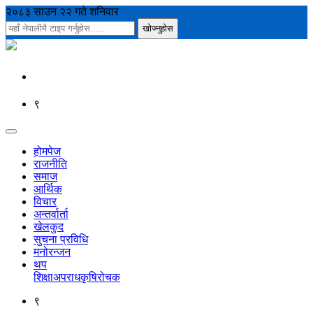
२०८३ साउन २२ गते शनिवार
९
होमपेज
राजनीति
समाज
आर्थिक
विचार
अन्तर्वार्ता
खेलकुद
सुचना प्रविधि
मनोरन्जन
थप
शिक्षा
अपराध
कृषि
रोचक
९