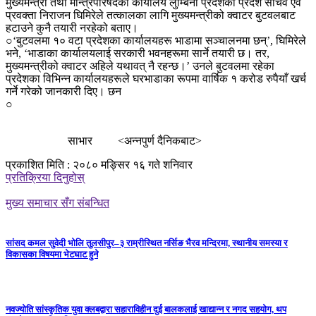
मुख्यमन्त्री तथा मन्त्रिपरिषदको कार्यालय लुम्बिनी प्रदेशका प्रदेश सचिव एवं
प्रवक्ता निराजन घिमिरेले तत्कालका लागि मुख्यमन्त्रीको क्वाटर बुटवलबाट
हटाउने कुनै तयारी नरहेको बताए।
○‘बुटवलमा १० वटा प्रदेशका कार्यालयहरू भाडामा सञ्चालनमा छन्’, घिमिरेले
भने, ‘भाडाका कार्यालयलाई सरकारी भवनहरूमा सार्ने तयारी छ। तर,
मुख्यमन्त्रीको क्वाटर अहिले यथावत् नै रहन्छ।’ उनले बुटवलमा रहेका
प्रदेशका विभिन्न कार्यालयहरूले घरभाडाका रूपमा वार्षिक १ करोड रुपैयाँ खर्च
गर्ने गरेको जानकारी दिए। छन
○
साभार <अन्नपुर्ण दैनिकबाट>
प्रकाशित मिति : २०८० मङ्सिर १६ गते शनिवार
प्रतिक्रिया दिनुहोस्
मुख्य समाचार सँग संबन्धित
सांसद कमल सुवेदी भोलि तुलसीपुर–३ राम्रीस्थित नर्सिङ भैरव मन्दिरमा, स्थानीय समस्या र
विकासका विषयमा भेटघाट हुने
नवज्योति सांस्कृतिक युवा क्लबद्वारा सहाराविहीन दुई बालकलाई खाद्यान्न र नगद सहयोग, थप