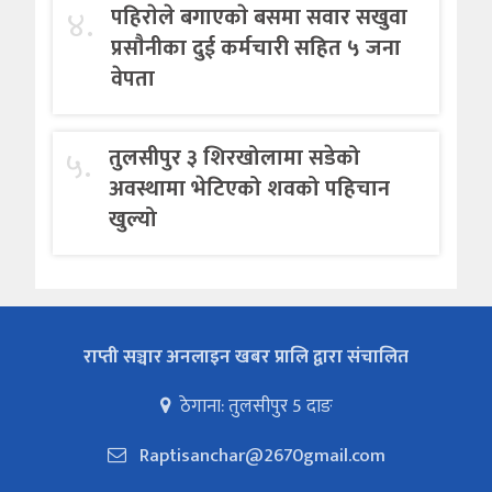
४.
पहिराेले बगाएकाे बसमा सवार सखुवा
प्रसाैनीका दुई कर्मचारी सहित ५ जना
वेपता
५.
तुलसीपुर ३ शिरखोलामा सडेको
अवस्थामा भेटिएको शवको पहिचान
खुल्यो
राप्ती सञ्चार अनलाइन खबर प्रालि द्वारा संचालित
ठेगाना: तुलसीपुर 5 दाङ
Raptisanchar@2670gmail.com