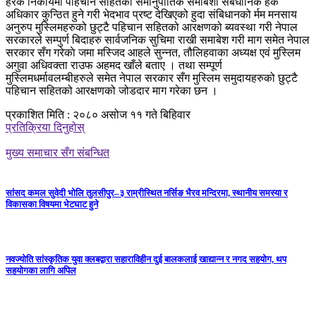
हरेक निकायमा पहिचान सहितको समानुपातिक समाबेशी संबैधानिक हक
अधिकार कुन्ठित हुने गरी भेदभाव प्रष्ट देखिएको हुदा संबिधानको र्मम मनसाय
अनुरुप मुस्लिमहरुको छुट्टै पहिचान सहितको आरक्षणको ब्यवस्था गरी नेपाल
सरकारले सम्पुर्ण बिदाहरु सार्वजनिक सुचिमा राखी समाबेश गरी माग समेत नेपाल
सरकार सँग गरेकाे जमा मस्जिद आहले सुन्नत, तौलिहवाका अध्यक्ष एवं मुस्लिम
अगुवा अधिवक्ता राउफ अहमद खाँले बताए । तथा सम्पूर्ण
मुस्लिमधर्मावलम्बीहरुले समेत नेपाल सरकार सँग मुस्लिम समुदायहरुको छुट्टै
पहिचान सहितको आरक्षणको जोडदार माग गरेका छन ।
प्रकाशित मिति : २०८० असोज ११ गते बिहिवार
प्रतिक्रिया दिनुहोस्
मुख्य समाचार सँग संबन्धित
सांसद कमल सुवेदी भोलि तुलसीपुर–३ राम्रीस्थित नर्सिङ भैरव मन्दिरमा, स्थानीय समस्या र
विकासका विषयमा भेटघाट हुने
नवज्योति सांस्कृतिक युवा क्लबद्वारा सहाराविहीन दुई बालकलाई खाद्यान्न र नगद सहयोग, थप
सहयोगका लागि अपिल