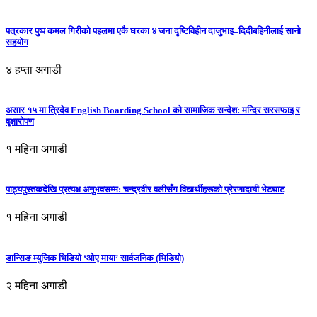
पत्रकार पुष्प कमल गिरीको पहलमा एकै घरका ४ जना दृष्टिविहीन दाजुभाइ–दिदीबहिनीलाई सानो
सहयोग
४ हप्ता अगाडी
असार १५ मा त्रिदेव English Boarding School को सामाजिक सन्देश: मन्दिर सरसफाइ र
वृक्षारोपण
१ महिना अगाडी
पाठ्यपुस्तकदेखि प्रत्यक्ष अनुभवसम्म: चन्द्रवीर वलीसँग विद्यार्थीहरूको प्रेरणादायी भेटघाट
१ महिना अगाडी
डान्सिङ म्युजिक भिडियो ‘ओए माया’ सार्वजनिक (भिडियो)
२ महिना अगाडी