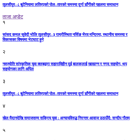
तुलसीपुर–८ बुटेनियामा लत्रिएको पोल–तारको समस्या दुर्गा डाँगीको पहलमा समाधान
ताजा अप्डेट
१
सांसद कमल सुवेदी भोलि तुलसीपुर–३ राम्रीस्थित नर्सिङ भैरव मन्दिरमा, स्थानीय समस्या र
विकासका विषयमा भेटघाट हुने
२
नवज्योति सांस्कृतिक युवा क्लबद्वारा सहाराविहीन दुई बालकलाई खाद्यान्न र नगद सहयोग, थप
सहयोगका लागि अपिल
३
तुलसीपुर–८ बुटेनियामा लत्रिएको पोल–तारको समस्या दुर्गा डाँगीको पहलमा समाधान
४
खेल मैदानदेखि समाजसम्म सक्रिय युवा : अन्यायविरुद्ध निरन्तर आवाज उठाउँदै: सन्दीप गौतम
५