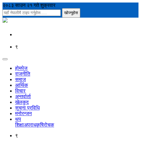
२०८३ साउन २१ गते शुक्रवार
९
होमपेज
राजनीति
समाज
आर्थिक
विचार
अन्तर्वार्ता
खेलकुद
सुचना प्रविधि
मनोरन्जन
थप
शिक्षा
अपराध
कृषि
रोचक
९