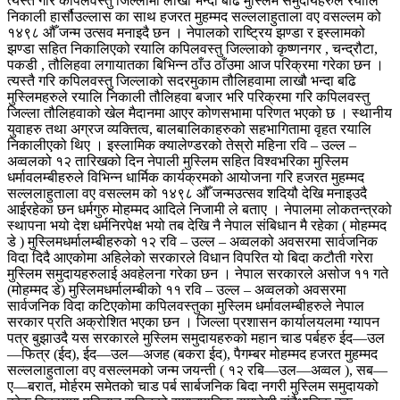
त्यस्तै गरि कपिलवस्तु जिल्लामा लाखौ भन्दा बढि मुस्लिम समुदायहरुले रयालि
निकाली हार्सौउल्लास का साथ हजरत मुहम्मद सल्ललाहुताला वए वसल्लम को
१४९८ औँ जन्म उत्सव मनाइदै छन । नेपालको राष्ट्रिय झण्डा र इस्लामको
झण्डा सहित निकालिएको रयालि कपिलवस्तु जिल्लाको कृष्णनगर , चन्द्रौटा,
पकडी , तौलिहवा लगायातका बिभिन्न ठाँउ ठाँउमा आज परिक्रमा गरेका छन ।
त्यस्तै गरि कपिलवस्तु जिल्लाको सदरमुकाम तौलिहवामा लाखौ भन्दा बढि
मुस्लिमहरुले रयालि निकाली तौलिहवा बजार भरि परिक्रमा गरि कपिलवस्तु
जिल्ला तौलिहवाको खेल मैदानमा आएर कोणसभामा परिणत भएको छ । स्थानीय
युवाहरु तथा अग्रज व्यक्तित्व, बालबालिकाहरुको सहभागितामा वृहत रयालि
निकालीएको थिए । इस्लामिक क्यालेण्डरको तेस्रो महिना रवि – उल्ल –
अव्वलको १२ तारिखको दिन नेपाली मुस्लिम सहित विश्वभरिका मुस्लिम
धर्मावलम्बीहरुले विभिन्न धार्मिक कार्यक्रमको आयोजना गरि हजरत मुहम्मद
सल्ललाहुताला वए वसल्लम को १४९८ औँ जन्मउत्सव शदियौ देखि मनाइउदै
आईरहेका छन धर्मगुरु मोहम्मद आदिले निजामी ले बताए । नेपालमा लोकतन्त्रको
स्थापना भयो देश धर्मनिरपेक्ष भयो तब देखि नै नेपाल संबिधान मै रहेका ( मोहम्मद
डे ) मुस्लिमधर्मालम्बीहरुको १२ रवि – उल्ल – अव्वलको अवसरमा सार्वजनिक
विदा दिदै आएकोमा अहिलेको सरकारले विधान विपरित यो बिदा कटौती गरेरा
मुस्लिम समुदायहरुलाई अवहेलना गरेका छन । नेपाल सरकारले असोज ११ गते
(मोहम्मद डे) मुस्लिमधर्मालम्बीको ११ रवि – उल्ल – अव्वलको अवसरमा
सार्वजनिक विदा कटिएकोमा कपिलवस्तुका मुस्लिम धर्मावलम्बीहरुले नेपाल
सरकार प्रति अक्रोशित भएका छन । जिल्ला प्रशासन कार्यालयलमा ग्यापन
पत्र बुझाउदै यस सरकारले मुस्लिम समुदायहरुको महान चाड पर्बहरु ईद—उल
—फित्र (ईद), ईद—उल—अजह (बकरा ईद), पैगम्बर मोहम्मद हजरत मुहम्मद
सल्ललाहुताला वए वसल्लमको जन्म जयन्ती ( १२ रबि—उल—अव्वल ), सब—
ए—बरात, मोर्हरम समेतको चाड पर्ब सार्बजनिक बिदा नगरी मुस्लिम समुदायको