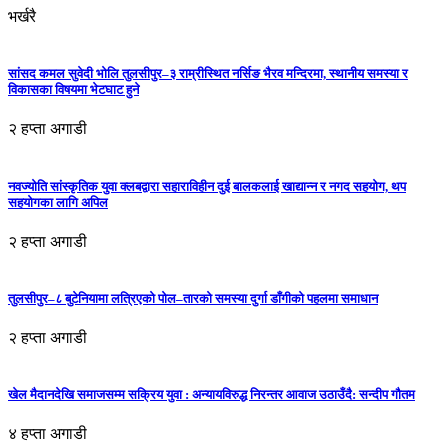
भर्खरै
सांसद कमल सुवेदी भोलि तुलसीपुर–३ राम्रीस्थित नर्सिङ भैरव मन्दिरमा, स्थानीय समस्या र
विकासका विषयमा भेटघाट हुने
२ हप्ता अगाडी
नवज्योति सांस्कृतिक युवा क्लबद्वारा सहाराविहीन दुई बालकलाई खाद्यान्न र नगद सहयोग, थप
सहयोगका लागि अपिल
२ हप्ता अगाडी
तुलसीपुर–८ बुटेनियामा लत्रिएको पोल–तारको समस्या दुर्गा डाँगीको पहलमा समाधान
२ हप्ता अगाडी
खेल मैदानदेखि समाजसम्म सक्रिय युवा : अन्यायविरुद्ध निरन्तर आवाज उठाउँदै: सन्दीप गौतम
४ हप्ता अगाडी