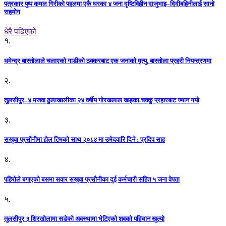
पत्रकार पुष्प कमल गिरीको पहलमा एकै घरका ४ जना दृष्टिविहीन दाजुभाइ–दिदीबहिनीलाई सानो
सहयोग
धेरै पढिएको
१.
धमेन्द्र बास्तोलाले चलाएको गाडीको ठक्करबाट एक जनाको मृत्यु, बास्तोला प्रहरी नियन्त्रणमा
२.
तुलसीपुर–४ मजवा ठुलाखालीका २४ वर्षीय गोरखलाल खड्का.चक्कु प्रहारबाट ज्यान गयो
३.
सखुवा प्रसौनीमा होल टिमको साथ २०८४ मा उमेदवारि दिने : प्रदिप साह
४.
पहिराेले बगाएकाे बसमा सवार सखुवा प्रसाैनीका दुई कर्मचारी सहित ५ जना वेपता
५.
तुलसीपुर ३ शिरखोलामा सडेको अवस्थामा भेटिएको शवको पहिचान खुल्यो