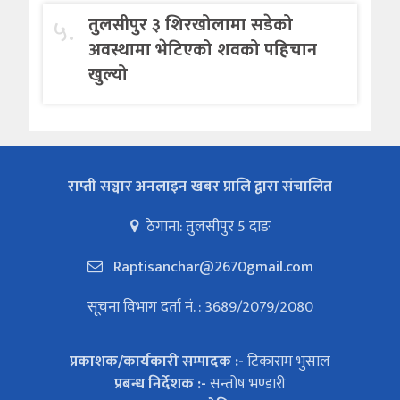
५.
तुलसीपुर ३ शिरखोलामा सडेको
अवस्थामा भेटिएको शवको पहिचान
खुल्यो
राप्ती सञ्चार अनलाइन खबर प्रालि द्वारा संचालित
ठेगाना: तुलसीपुर 5 दाङ
Raptisanchar@2670gmail.com
सूचना विभाग दर्ता नं. : 3689/2079/2080
प्रकाशक/कार्यकारी सम्पादक :-
टिकाराम भुसाल
प्रबन्ध निर्देशक :-
सन्तोष भण्डारी