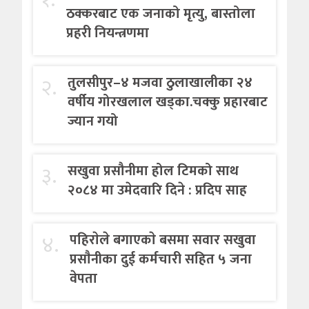
ठक्करबाट एक जनाको मृत्यु, बास्तोला
प्रहरी नियन्त्रणमा
२.
तुलसीपुर–४ मजवा ठुलाखालीका २४
वर्षीय गोरखलाल खड्का.चक्कु प्रहारबाट
ज्यान गयो
३.
सखुवा प्रसौनीमा होल टिमको साथ
२०८४ मा उमेदवारि दिने : प्रदिप साह
४.
पहिराेले बगाएकाे बसमा सवार सखुवा
प्रसाैनीका दुई कर्मचारी सहित ५ जना
वेपता