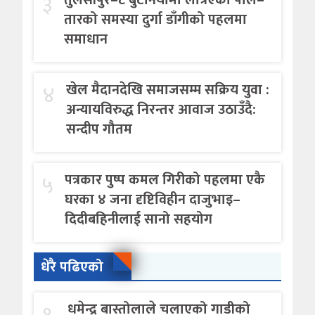
३
तारको समस्या दुर्गा डाँगीको पहलमा
समाधान
४
खेल मैदानदेखि समाजसम्म सक्रिय युवा :
अन्यायविरुद्ध निरन्तर आवाज उठाउँदै:
सन्दीप गौतम
५
पत्रकार पुष्प कमल गिरीको पहलमा एकै
घरका ४ जना दृष्टिविहीन दाजुभाइ–
दिदीबहिनीलाई सानो सहयोग
धेरै पढिएको
१.
धमेन्द्र बास्तोलाले चलाएको गाडीको