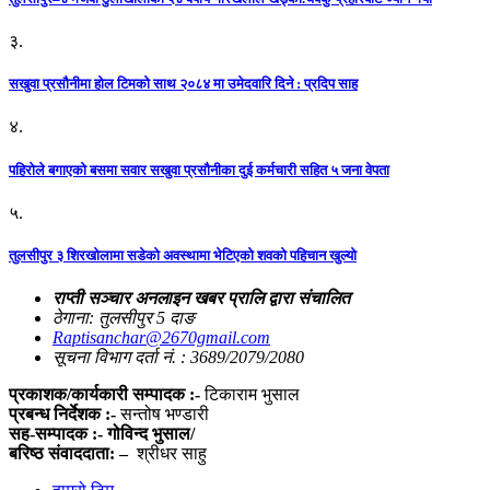
३.
सखुवा प्रसौनीमा होल टिमको साथ २०८४ मा उमेदवारि दिने : प्रदिप साह
४.
पहिराेले बगाएकाे बसमा सवार सखुवा प्रसाैनीका दुई कर्मचारी सहित ५ जना वेपता
५.
तुलसीपुर ३ शिरखोलामा सडेको अवस्थामा भेटिएको शवको पहिचान खुल्यो
राप्ती सञ्चार अनलाइन खबर प्रालि द्वारा संचालित
ठेगाना: तुलसीपुर 5 दाङ
Raptisanchar@2670gmail.com
सूचना विभाग दर्ता नं. : 3689/2079/2080
प्रकाशक/कार्यकारी सम्पादक :-
टिकाराम भुसाल
प्रबन्ध निर्देशक :-
सन्तोष भण्डारी
सह-सम्पादक :- गोविन्द भुसाल/
बरिष्ठ संवाददाता: –
श्रीधर साहु