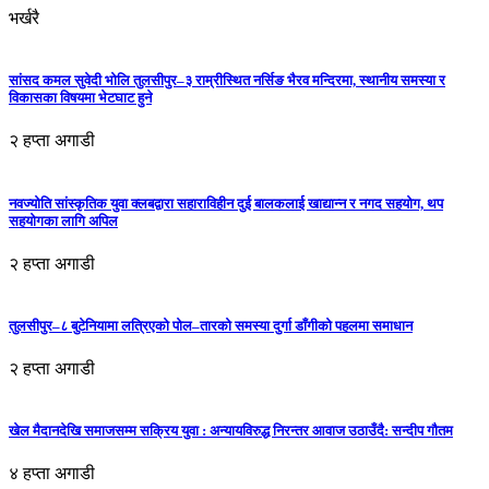
भर्खरै
सांसद कमल सुवेदी भोलि तुलसीपुर–३ राम्रीस्थित नर्सिङ भैरव मन्दिरमा, स्थानीय समस्या र
विकासका विषयमा भेटघाट हुने
२ हप्ता अगाडी
नवज्योति सांस्कृतिक युवा क्लबद्वारा सहाराविहीन दुई बालकलाई खाद्यान्न र नगद सहयोग, थप
सहयोगका लागि अपिल
२ हप्ता अगाडी
तुलसीपुर–८ बुटेनियामा लत्रिएको पोल–तारको समस्या दुर्गा डाँगीको पहलमा समाधान
२ हप्ता अगाडी
खेल मैदानदेखि समाजसम्म सक्रिय युवा : अन्यायविरुद्ध निरन्तर आवाज उठाउँदै: सन्दीप गौतम
४ हप्ता अगाडी