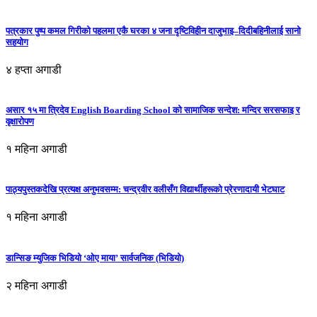
पत्रकार पुष्प कमल गिरीको पहलमा एकै घरका ४ जना दृष्टिविहीन दाजुभाइ–दिदीबहिनीलाई सानो
सहयोग
४ हप्ता अगाडी
असार १५ मा त्रिदेव English Boarding School को सामाजिक सन्देश: मन्दिर सरसफाइ र
वृक्षारोपण
१ महिना अगाडी
पाठ्यपुस्तकदेखि प्रत्यक्ष अनुभवसम्म: चन्द्रवीर वलीसँग विद्यार्थीहरूको प्रेरणादायी भेटघाट
१ महिना अगाडी
डान्सिङ म्युजिक भिडियो ‘ओए माया’ सार्वजनिक (भिडियो)
२ महिना अगाडी