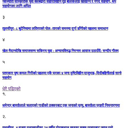
नवज्योति सांस्कृतिक युवा क्लबद्वारा सहाराविहीन दुई बालकलाई खाद्यान्न र नगद सहयोग, थप
सहयोगका लागि अपिल
३
तुलसीपुर–८ बुटेनियामा लत्रिएको पोल–तारको समस्या दुर्गा डाँगीको पहलमा समाधान
४
खेल मैदानदेखि समाजसम्म सक्रिय युवा : अन्यायविरुद्ध निरन्तर आवाज उठाउँदै: सन्दीप गौतम
५
पत्रकार पुष्प कमल गिरीको पहलमा एकै घरका ४ जना दृष्टिविहीन दाजुभाइ–दिदीबहिनीलाई सानो
सहयोग
धेरै पढिएको
१.
धमेन्द्र बास्तोलाले चलाएको गाडीको ठक्करबाट एक जनाको मृत्यु, बास्तोला प्रहरी नियन्त्रणमा
२.
तुलसीपुर–४ मजवा ठुलाखालीका २४ वर्षीय गोरखलाल खड्का.चक्कु प्रहारबाट ज्यान गयो