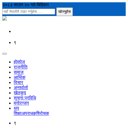
२०८३ साउन २० गते बिहिवार
९
होमपेज
राजनीति
समाज
आर्थिक
विचार
अन्तर्वार्ता
खेलकुद
सुचना प्रविधि
मनोरन्जन
थप
शिक्षा
अपराध
कृषि
रोचक
९