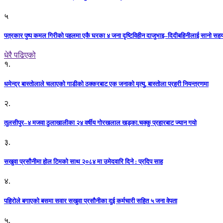
५
पत्रकार पुष्प कमल गिरीको पहलमा एकै घरका ४ जना दृष्टिविहीन दाजुभाइ–दिदीबहिनीलाई सानो सह
धेरै पढिएको
१.
धमेन्द्र बास्तोलाले चलाएको गाडीको ठक्करबाट एक जनाको मृत्यु, बास्तोला प्रहरी नियन्त्रणमा
२.
तुलसीपुर–४ मजवा ठुलाखालीका २४ वर्षीय गोरखलाल खड्का.चक्कु प्रहारबाट ज्यान गयो
३.
सखुवा प्रसौनीमा होल टिमको साथ २०८४ मा उमेदवारि दिने : प्रदिप साह
४.
पहिराेले बगाएकाे बसमा सवार सखुवा प्रसाैनीका दुई कर्मचारी सहित ५ जना वेपता
५.