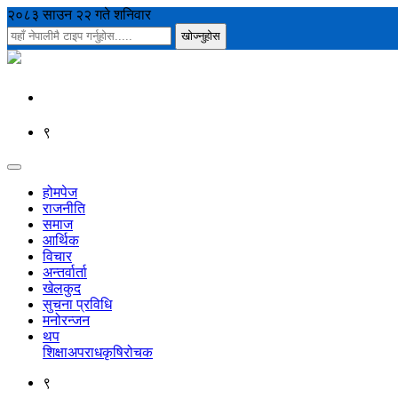
२०८३ साउन २२ गते शनिवार
९
होमपेज
राजनीति
समाज
आर्थिक
विचार
अन्तर्वार्ता
खेलकुद
सुचना प्रविधि
मनोरन्जन
थप
शिक्षा
अपराध
कृषि
रोचक
९