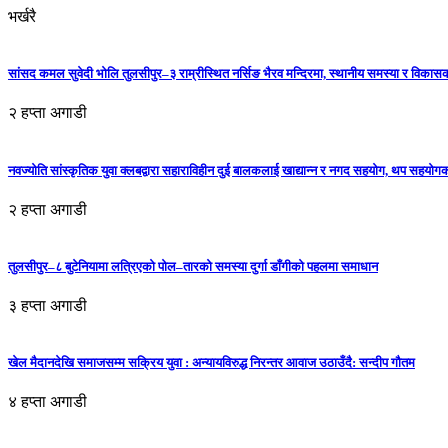
भर्खरै
सांसद कमल सुवेदी भोलि तुलसीपुर–३ राम्रीस्थित नर्सिङ भैरव मन्दिरमा, स्थानीय समस्या र विकासक
२ हप्ता अगाडी
नवज्योति सांस्कृतिक युवा क्लबद्वारा सहाराविहीन दुई बालकलाई खाद्यान्न र नगद सहयोग, थप सहयो
२ हप्ता अगाडी
तुलसीपुर–८ बुटेनियामा लत्रिएको पोल–तारको समस्या दुर्गा डाँगीको पहलमा समाधान
३ हप्ता अगाडी
खेल मैदानदेखि समाजसम्म सक्रिय युवा : अन्यायविरुद्ध निरन्तर आवाज उठाउँदै: सन्दीप गौतम
४ हप्ता अगाडी