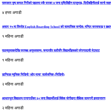
पत्रकार पुष्प कमल गिरीको पहलमा एकै घरका ४ जना दृष्टिविहीन दाजुभाइ–दिदीबहिनीलाई सानो सह
४ हप्ता अगाडी
असार १५ मा त्रिदेव English Boarding School को सामाजिक सन्देश: मन्दिर सरसफाइ र वृक्षा
१ महिना अगाडी
पाठ्यपुस्तकदेखि प्रत्यक्ष अनुभवसम्म: चन्द्रवीर वलीसँग विद्यार्थीहरूको प्रेरणादायी भेटघाट
१ महिना अगाडी
डान्सिङ म्युजिक भिडियो ‘ओए माया’ सार्वजनिक (भिडियो)
२ महिना अगाडी
आधारभूत विद्यालय रानागाउँका ६० जना विद्यार्थीलाई विवेक योगीद्वारा शैक्षिक सामग्री हस्तान्तरण
२ महिना अगाडी