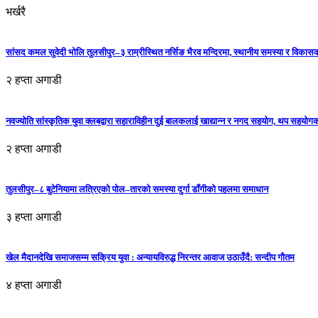
भर्खरै
सांसद कमल सुवेदी भोलि तुलसीपुर–३ राम्रीस्थित नर्सिङ भैरव मन्दिरमा, स्थानीय समस्या र विकासक
२ हप्ता अगाडी
नवज्योति सांस्कृतिक युवा क्लबद्वारा सहाराविहीन दुई बालकलाई खाद्यान्न र नगद सहयोग, थप सहयो
२ हप्ता अगाडी
तुलसीपुर–८ बुटेनियामा लत्रिएको पोल–तारको समस्या दुर्गा डाँगीको पहलमा समाधान
३ हप्ता अगाडी
खेल मैदानदेखि समाजसम्म सक्रिय युवा : अन्यायविरुद्ध निरन्तर आवाज उठाउँदै: सन्दीप गौतम
४ हप्ता अगाडी