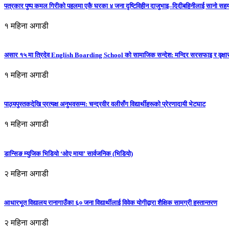
पत्रकार पुष्प कमल गिरीको पहलमा एकै घरका ४ जना दृष्टिविहीन दाजुभाइ–दिदीबहिनीलाई सानो सह
१ महिना अगाडी
असार १५ मा त्रिदेव English Boarding School को सामाजिक सन्देश: मन्दिर सरसफाइ र वृक्षा
१ महिना अगाडी
पाठ्यपुस्तकदेखि प्रत्यक्ष अनुभवसम्म: चन्द्रवीर वलीसँग विद्यार्थीहरूको प्रेरणादायी भेटघाट
१ महिना अगाडी
डान्सिङ म्युजिक भिडियो ‘ओए माया’ सार्वजनिक (भिडियो)
२ महिना अगाडी
आधारभूत विद्यालय रानागाउँका ६० जना विद्यार्थीलाई विवेक योगीद्वारा शैक्षिक सामग्री हस्तान्तरण
२ महिना अगाडी