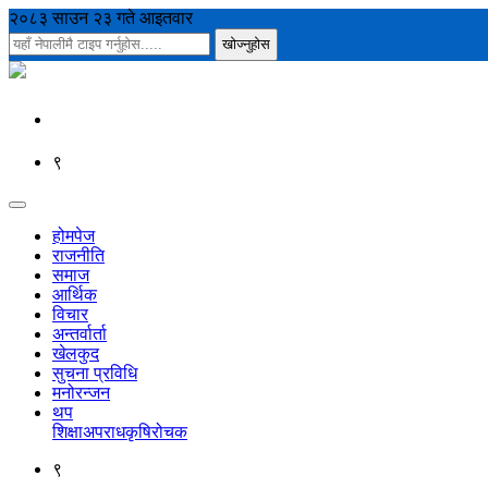
२०८३ साउन २३ गते आइतवार
९
होमपेज
राजनीति
समाज
आर्थिक
विचार
अन्तर्वार्ता
खेलकुद
सुचना प्रविधि
मनोरन्जन
थप
शिक्षा
अपराध
कृषि
रोचक
९