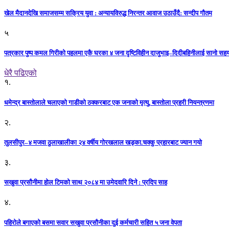
खेल मैदानदेखि समाजसम्म सक्रिय युवा : अन्यायविरुद्ध निरन्तर आवाज उठाउँदै: सन्दीप गौतम
५
पत्रकार पुष्प कमल गिरीको पहलमा एकै घरका ४ जना दृष्टिविहीन दाजुभाइ–दिदीबहिनीलाई सानो सह
धेरै पढिएको
१.
धमेन्द्र बास्तोलाले चलाएको गाडीको ठक्करबाट एक जनाको मृत्यु, बास्तोला प्रहरी नियन्त्रणमा
२.
तुलसीपुर–४ मजवा ठुलाखालीका २४ वर्षीय गोरखलाल खड्का.चक्कु प्रहारबाट ज्यान गयो
३.
सखुवा प्रसौनीमा होल टिमको साथ २०८४ मा उमेदवारि दिने : प्रदिप साह
४.
पहिराेले बगाएकाे बसमा सवार सखुवा प्रसाैनीका दुई कर्मचारी सहित ५ जना वेपता