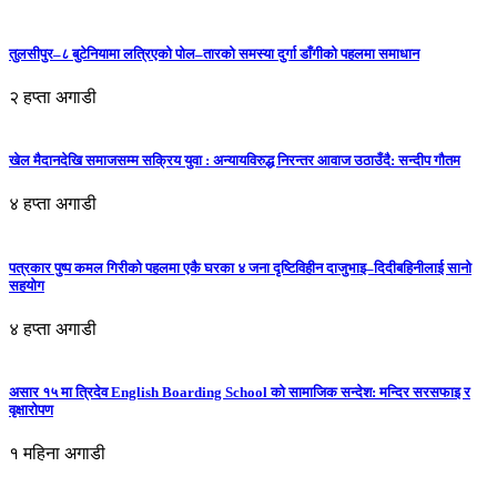
तुलसीपुर–८ बुटेनियामा लत्रिएको पोल–तारको समस्या दुर्गा डाँगीको पहलमा समाधान
२ हप्ता अगाडी
खेल मैदानदेखि समाजसम्म सक्रिय युवा : अन्यायविरुद्ध निरन्तर आवाज उठाउँदै: सन्दीप गौतम
४ हप्ता अगाडी
पत्रकार पुष्प कमल गिरीको पहलमा एकै घरका ४ जना दृष्टिविहीन दाजुभाइ–दिदीबहिनीलाई सानो
सहयोग
४ हप्ता अगाडी
असार १५ मा त्रिदेव English Boarding School को सामाजिक सन्देश: मन्दिर सरसफाइ र
वृक्षारोपण
१ महिना अगाडी