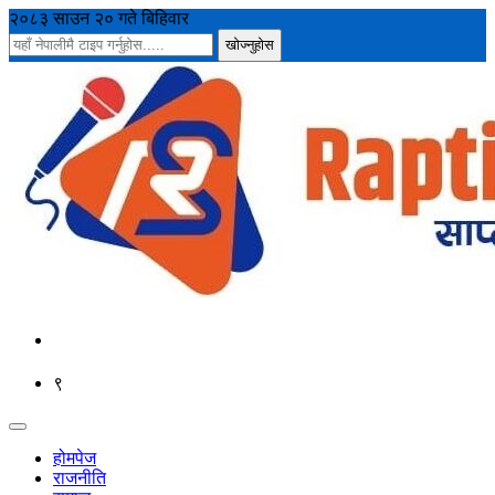
२०८३ साउन २० गते बिहिवार
९
होमपेज
राजनीति