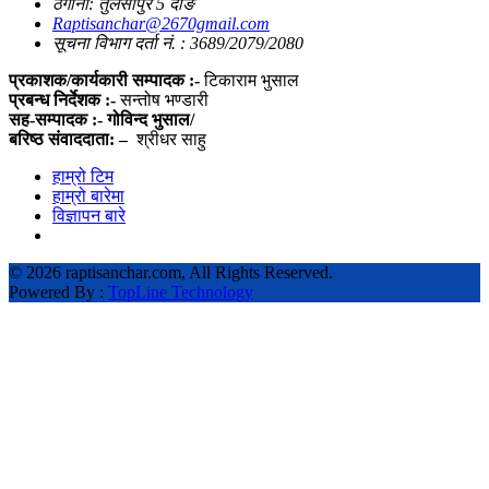
ठेगाना: तुलसीपुर 5 दाङ
Raptisanchar@2670gmail.com
सूचना विभाग दर्ता नं. : 3689/2079/2080
प्रकाशक/कार्यकारी सम्पादक :-
टिकाराम भुसाल
प्रबन्ध निर्देशक :-
सन्तोष भण्डारी
सह-सम्पादक :- गोविन्द भुसाल/
बरिष्ठ संवाददाता: –
श्रीधर साहु
हाम्रो टिम
हाम्रो बारेमा
विज्ञापन बारे
©
2026 raptisanchar.com, All Rights Reserved.
Powered By :
TopLine Technology