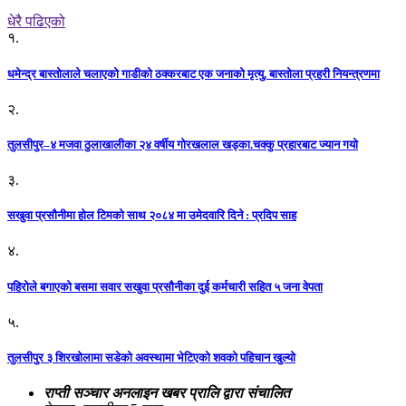
धेरै पढिएको
१.
धमेन्द्र बास्तोलाले चलाएको गाडीको ठक्करबाट एक जनाको मृत्यु, बास्तोला प्रहरी नियन्त्रणमा
२.
तुलसीपुर–४ मजवा ठुलाखालीका २४ वर्षीय गोरखलाल खड्का.चक्कु प्रहारबाट ज्यान गयो
३.
सखुवा प्रसौनीमा होल टिमको साथ २०८४ मा उमेदवारि दिने : प्रदिप साह
४.
पहिराेले बगाएकाे बसमा सवार सखुवा प्रसाैनीका दुई कर्मचारी सहित ५ जना वेपता
५.
तुलसीपुर ३ शिरखोलामा सडेको अवस्थामा भेटिएको शवको पहिचान खुल्यो
राप्ती सञ्चार अनलाइन खबर प्रालि द्वारा संचालित