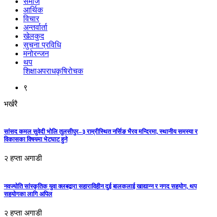
समाज
आर्थिक
विचार
अन्तर्वार्ता
खेलकुद
सुचना प्रविधि
मनोरन्जन
थप
शिक्षा
अपराध
कृषि
रोचक
९
भर्खरै
सांसद कमल सुवेदी भोलि तुलसीपुर–३ राम्रीस्थित नर्सिङ भैरव मन्दिरमा, स्थानीय समस्या र
विकासका विषयमा भेटघाट हुने
२ हप्ता अगाडी
नवज्योति सांस्कृतिक युवा क्लबद्वारा सहाराविहीन दुई बालकलाई खाद्यान्न र नगद सहयोग, थप
सहयोगका लागि अपिल
२ हप्ता अगाडी