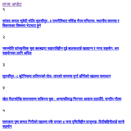
ताजा अप्डेट
१
सांसद कमल सुवेदी भोलि तुलसीपुर–३ राम्रीस्थित नर्सिङ भैरव मन्दिरमा, स्थानीय समस्या र
विकासका विषयमा भेटघाट हुने
२
नवज्योति सांस्कृतिक युवा क्लबद्वारा सहाराविहीन दुई बालकलाई खाद्यान्न र नगद सहयोग, थप
सहयोगका लागि अपिल
३
तुलसीपुर–८ बुटेनियामा लत्रिएको पोल–तारको समस्या दुर्गा डाँगीको पहलमा समाधान
४
खेल मैदानदेखि समाजसम्म सक्रिय युवा : अन्यायविरुद्ध निरन्तर आवाज उठाउँदै: सन्दीप गौतम
५
पत्रकार पुष्प कमल गिरीको पहलमा एकै घरका ४ जना दृष्टिविहीन दाजुभाइ–दिदीबहिनीलाई सानो
सहयोग