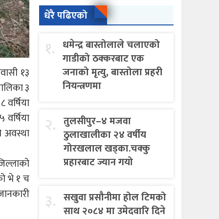
धेरै पढिएको
१.
धमेन्द्र बास्तोलाले चलाएको
गाडीको ठक्करबाट एक
जनाको मृत्यु, बास्तोला प्रहरी
िवासी १३
नियन्त्रणमा
पालिका ३
८ वर्षिया
 वर्षिया
२.
तुलसीपुर–४ मजवा
ो अवस्था
ठुलाखालीका २४ वर्षीय
गोरखलाल खड्का.चक्कु
प्रहारबाट ज्यान गयो
जिल्लाको
को भे १ च
 जानकारी
३.
सखुवा प्रसौनीमा होल टिमको
साथ २०८४ मा उमेदवारि दिने