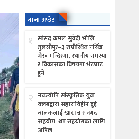
ताजा अप्डेट
१
सांसद कमल सुवेदी भोलि
तुलसीपुर–३ राम्रीस्थित नर्सिङ
भैरव मन्दिरमा, स्थानीय समस्या
र विकासका विषयमा भेटघाट
हुने
२
नवज्योति सांस्कृतिक युवा
क्लबद्वारा सहाराविहीन दुई
बालकलाई खाद्यान्न र नगद
सहयोग, थप सहयोगका लागि
अपिल