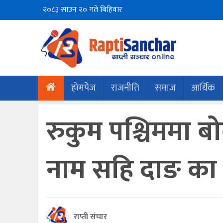
२०८३ साउन २० गते बिहिवार
होमपेज
राजनीति
समाज
आर्थिक
रुकुम पश्चिममा बो
नाम सहि दाङ का
राप्ती संचार