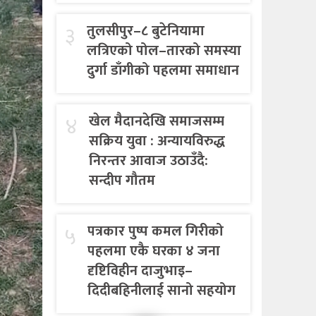
३
तुलसीपुर–८ बुटेनियामा
लत्रिएको पोल–तारको समस्या
दुर्गा डाँगीको पहलमा समाधान
४
खेल मैदानदेखि समाजसम्म
सक्रिय युवा : अन्यायविरुद्ध
निरन्तर आवाज उठाउँदै:
सन्दीप गौतम
५
पत्रकार पुष्प कमल गिरीको
पहलमा एकै घरका ४ जना
दृष्टिविहीन दाजुभाइ–
दिदीबहिनीलाई सानो सहयोग