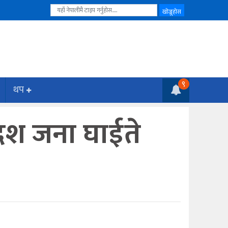
९
थप
ा दश जना घाईते