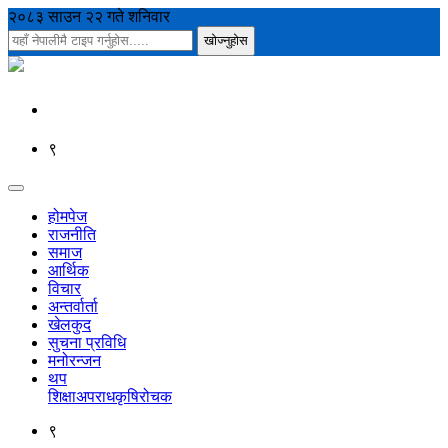
२०८३ साउन २२ गते शनिवार
९
होमपेज
राजनीति
समाज
आर्थिक
विचार
अन्तर्वार्ता
खेलकुद
सुचना प्रविधि
मनोरन्जन
थप
शिक्षा
अपराध
कृषि
रोचक
९