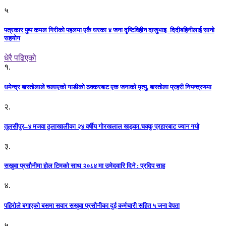
५
पत्रकार पुष्प कमल गिरीको पहलमा एकै घरका ४ जना दृष्टिविहीन दाजुभाइ–दिदीबहिनीलाई सानो
सहयोग
धेरै पढिएको
१.
धमेन्द्र बास्तोलाले चलाएको गाडीको ठक्करबाट एक जनाको मृत्यु, बास्तोला प्रहरी नियन्त्रणमा
२.
तुलसीपुर–४ मजवा ठुलाखालीका २४ वर्षीय गोरखलाल खड्का.चक्कु प्रहारबाट ज्यान गयो
३.
सखुवा प्रसौनीमा होल टिमको साथ २०८४ मा उमेदवारि दिने : प्रदिप साह
४.
पहिराेले बगाएकाे बसमा सवार सखुवा प्रसाैनीका दुई कर्मचारी सहित ५ जना वेपता
५.