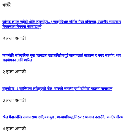
भर्खरै
सांसद कमल सुवेदी भोलि तुलसीपुर–३ राम्रीस्थित नर्सिङ भैरव मन्दिरमा, स्थानीय समस्या र
विकासका विषयमा भेटघाट हुने
२ हप्ता अगाडी
नवज्योति सांस्कृतिक युवा क्लबद्वारा सहाराविहीन दुई बालकलाई खाद्यान्न र नगद सहयोग, थप
सहयोगका लागि अपिल
२ हप्ता अगाडी
तुलसीपुर–८ बुटेनियामा लत्रिएको पोल–तारको समस्या दुर्गा डाँगीको पहलमा समाधान
३ हप्ता अगाडी
खेल मैदानदेखि समाजसम्म सक्रिय युवा : अन्यायविरुद्ध निरन्तर आवाज उठाउँदै: सन्दीप गौतम
४ हप्ता अगाडी