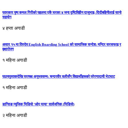
पत्रकार पुष्प कमल गिरीको पहलमा एकै घरका ४ जना दृष्टिविहीन दाजुभाइ–दिदीबहिनीलाई सानो
सहयोग
४ हप्ता अगाडी
असार १५ मा त्रिदेव English Boarding School को सामाजिक सन्देश: मन्दिर सरसफाइ र
वृक्षारोपण
१ महिना अगाडी
पाठ्यपुस्तकदेखि प्रत्यक्ष अनुभवसम्म: चन्द्रवीर वलीसँग विद्यार्थीहरूको प्रेरणादायी भेटघाट
१ महिना अगाडी
डान्सिङ म्युजिक भिडियो ‘ओए माया’ सार्वजनिक (भिडियो)
२ महिना अगाडी