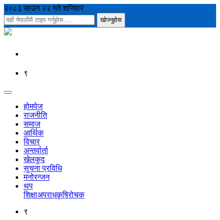
२०८३ साउन २२ गते शनिवार
९
होमपेज
राजनीति
समाज
आर्थिक
विचार
अन्तर्वार्ता
खेलकुद
सुचना प्रविधि
मनोरन्जन
थप
शिक्षा
अपराध
कृषि
रोचक
९