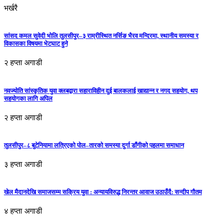
भर्खरै
सांसद कमल सुवेदी भोलि तुलसीपुर–३ राम्रीस्थित नर्सिङ भैरव मन्दिरमा, स्थानीय समस्या र
विकासका विषयमा भेटघाट हुने
२ हप्ता अगाडी
नवज्योति सांस्कृतिक युवा क्लबद्वारा सहाराविहीन दुई बालकलाई खाद्यान्न र नगद सहयोग, थप
सहयोगका लागि अपिल
२ हप्ता अगाडी
तुलसीपुर–८ बुटेनियामा लत्रिएको पोल–तारको समस्या दुर्गा डाँगीको पहलमा समाधान
३ हप्ता अगाडी
खेल मैदानदेखि समाजसम्म सक्रिय युवा : अन्यायविरुद्ध निरन्तर आवाज उठाउँदै: सन्दीप गौतम
४ हप्ता अगाडी