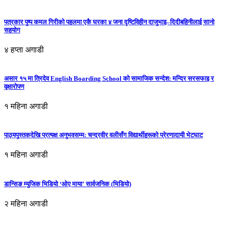
पत्रकार पुष्प कमल गिरीको पहलमा एकै घरका ४ जना दृष्टिविहीन दाजुभाइ–दिदीबहिनीलाई सानो
सहयोग
४ हप्ता अगाडी
असार १५ मा त्रिदेव English Boarding School को सामाजिक सन्देश: मन्दिर सरसफाइ र
वृक्षारोपण
१ महिना अगाडी
पाठ्यपुस्तकदेखि प्रत्यक्ष अनुभवसम्म: चन्द्रवीर वलीसँग विद्यार्थीहरूको प्रेरणादायी भेटघाट
१ महिना अगाडी
डान्सिङ म्युजिक भिडियो ‘ओए माया’ सार्वजनिक (भिडियो)
२ महिना अगाडी