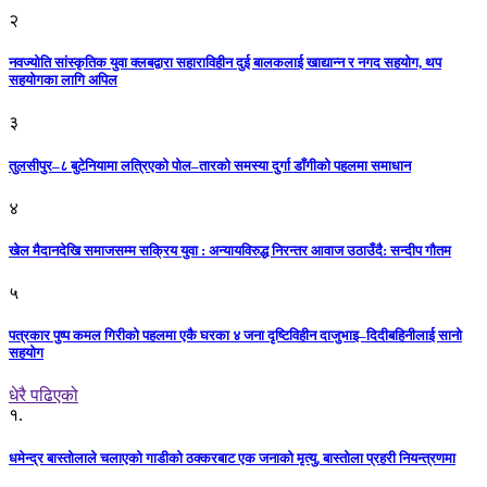
२
नवज्योति सांस्कृतिक युवा क्लबद्वारा सहाराविहीन दुई बालकलाई खाद्यान्न र नगद सहयोग, थप
सहयोगका लागि अपिल
३
तुलसीपुर–८ बुटेनियामा लत्रिएको पोल–तारको समस्या दुर्गा डाँगीको पहलमा समाधान
४
खेल मैदानदेखि समाजसम्म सक्रिय युवा : अन्यायविरुद्ध निरन्तर आवाज उठाउँदै: सन्दीप गौतम
५
पत्रकार पुष्प कमल गिरीको पहलमा एकै घरका ४ जना दृष्टिविहीन दाजुभाइ–दिदीबहिनीलाई सानो
सहयोग
धेरै पढिएको
१.
धमेन्द्र बास्तोलाले चलाएको गाडीको ठक्करबाट एक जनाको मृत्यु, बास्तोला प्रहरी नियन्त्रणमा