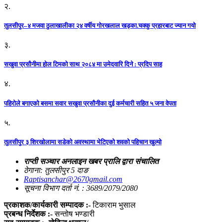
२.
तुलसीपुर–४ मजवा ठुलाखालीका २४ वर्षीय गोरखलाल खड्का.चक्कु प्रहारबाट ज्यान गयो
३.
सखुवा प्रसौनीमा होल टिमको साथ २०८४ मा उमेदवारि दिने : प्रदिप साह
४.
पहिराेले बगाएकाे बसमा सवार सखुवा प्रसाैनीका दुई कर्मचारी सहित ५ जना वेपता
५.
तुलसीपुर ३ शिरखोलामा सडेको अवस्थामा भेटिएको शवको पहिचान खुल्यो
राप्ती सञ्चार अनलाइन खबर प्रालि द्वारा संचालित
ठेगाना: तुलसीपुर 5 दाङ
Raptisanchar@2670gmail.com
सूचना विभाग दर्ता नं. : 3689/2079/2080
प्रकाशक/कार्यकारी सम्पादक :-
टिकाराम भुसाल
प्रबन्ध निर्देशक :-
सन्तोष भण्डारी