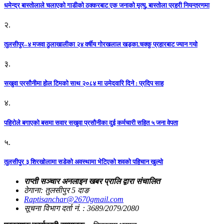
धमेन्द्र बास्तोलाले चलाएको गाडीको ठक्करबाट एक जनाको मृत्यु, बास्तोला प्रहरी नियन्त्रणमा
२.
तुलसीपुर–४ मजवा ठुलाखालीका २४ वर्षीय गोरखलाल खड्का.चक्कु प्रहारबाट ज्यान गयो
३.
सखुवा प्रसौनीमा होल टिमको साथ २०८४ मा उमेदवारि दिने : प्रदिप साह
४.
पहिराेले बगाएकाे बसमा सवार सखुवा प्रसाैनीका दुई कर्मचारी सहित ५ जना वेपता
५.
तुलसीपुर ३ शिरखोलामा सडेको अवस्थामा भेटिएको शवको पहिचान खुल्यो
राप्ती सञ्चार अनलाइन खबर प्रालि द्वारा संचालित
ठेगाना: तुलसीपुर 5 दाङ
Raptisanchar@2670gmail.com
सूचना विभाग दर्ता नं. : 3689/2079/2080