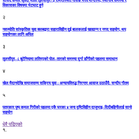
सांसद कमल सुवेदी भोलि तुलसीपुर–३ राम्रीस्थित नर्सिङ भैरव मन्दिरमा, स्थानीय समस्या र
विकासका विषयमा भेटघाट हुने
२
नवज्योति सांस्कृतिक युवा क्लबद्वारा सहाराविहीन दुई बालकलाई खाद्यान्न र नगद सहयोग, थप
सहयोगका लागि अपिल
३
तुलसीपुर–८ बुटेनियामा लत्रिएको पोल–तारको समस्या दुर्गा डाँगीको पहलमा समाधान
४
खेल मैदानदेखि समाजसम्म सक्रिय युवा : अन्यायविरुद्ध निरन्तर आवाज उठाउँदै: सन्दीप गौतम
५
पत्रकार पुष्प कमल गिरीको पहलमा एकै घरका ४ जना दृष्टिविहीन दाजुभाइ–दिदीबहिनीलाई सानो
सहयोग
धेरै पढिएको
१.