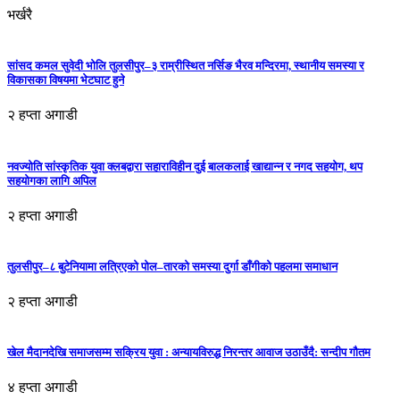
भर्खरै
सांसद कमल सुवेदी भोलि तुलसीपुर–३ राम्रीस्थित नर्सिङ भैरव मन्दिरमा, स्थानीय समस्या र
विकासका विषयमा भेटघाट हुने
२ हप्ता अगाडी
नवज्योति सांस्कृतिक युवा क्लबद्वारा सहाराविहीन दुई बालकलाई खाद्यान्न र नगद सहयोग, थप
सहयोगका लागि अपिल
२ हप्ता अगाडी
तुलसीपुर–८ बुटेनियामा लत्रिएको पोल–तारको समस्या दुर्गा डाँगीको पहलमा समाधान
२ हप्ता अगाडी
खेल मैदानदेखि समाजसम्म सक्रिय युवा : अन्यायविरुद्ध निरन्तर आवाज उठाउँदै: सन्दीप गौतम
४ हप्ता अगाडी