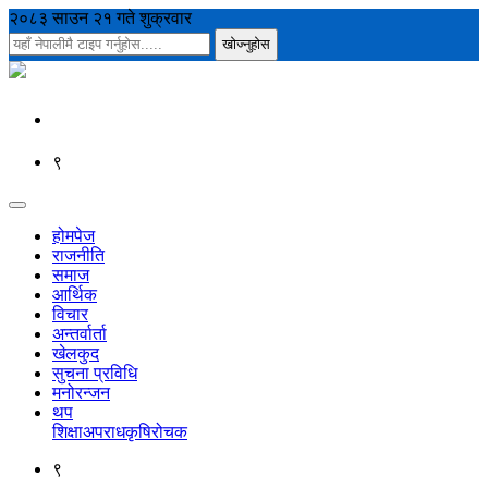
२०८३ साउन २१ गते शुक्रवार
९
होमपेज
राजनीति
समाज
आर्थिक
विचार
अन्तर्वार्ता
खेलकुद
सुचना प्रविधि
मनोरन्जन
थप
शिक्षा
अपराध
कृषि
रोचक
९