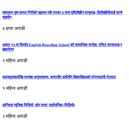
पत्रकार पुष्प कमल गिरीको पहलमा एकै घरका ४ जना दृष्टिविहीन दाजुभाइ–दिदीबहिनीलाई सानो
सहयोग
४ हप्ता अगाडी
असार १५ मा त्रिदेव English Boarding School को सामाजिक सन्देश: मन्दिर सरसफाइ र
वृक्षारोपण
१ महिना अगाडी
पाठ्यपुस्तकदेखि प्रत्यक्ष अनुभवसम्म: चन्द्रवीर वलीसँग विद्यार्थीहरूको प्रेरणादायी भेटघाट
१ महिना अगाडी
डान्सिङ म्युजिक भिडियो ‘ओए माया’ सार्वजनिक (भिडियो)
२ महिना अगाडी