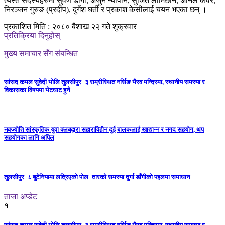
त्यस्तै सदस्यहरुमा सुवर्ण डाँगी, अर्जुन न्यौपाने, सुजित लामिछाने, अनिल कवँर,
निरञ्जन गुरुङ (प्रदीप), दुर्गेश घर्ती र प्रकाश केसीलाई चयन भएका छन् ।
प्रकाशित मिति : २०८० बैशाख २२ गते शुक्रवार
प्रतिक्रिया दिनुहोस्
मुख्य समाचार सँग संबन्धित
सांसद कमल सुवेदी भोलि तुलसीपुर–३ राम्रीस्थित नर्सिङ भैरव मन्दिरमा, स्थानीय समस्या र
विकासका विषयमा भेटघाट हुने
नवज्योति सांस्कृतिक युवा क्लबद्वारा सहाराविहीन दुई बालकलाई खाद्यान्न र नगद सहयोग, थप
सहयोगका लागि अपिल
तुलसीपुर–८ बुटेनियामा लत्रिएको पोल–तारको समस्या दुर्गा डाँगीको पहलमा समाधान
ताजा अप्डेट
१