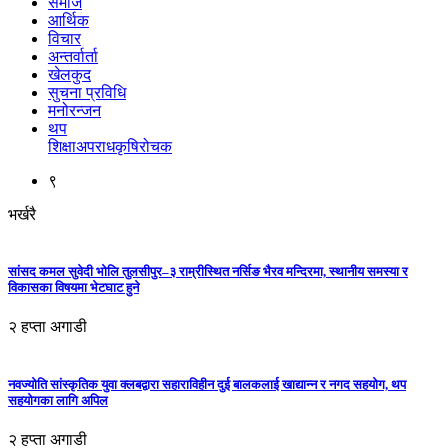
समाज
आर्थिक
विचार
अन्तर्वार्ता
खेलकुद
सुचना प्रविधि
मनोरन्जन
थप
शिक्षा
अपराध
कृषि
रोचक
९
भर्खरै
सांसद कमल सुवेदी भोलि तुलसीपुर–३ राम्रीस्थित नर्सिङ भैरव मन्दिरमा, स्थानीय समस्या र
विकासका विषयमा भेटघाट हुने
२ हप्ता अगाडी
नवज्योति सांस्कृतिक युवा क्लबद्वारा सहाराविहीन दुई बालकलाई खाद्यान्न र नगद सहयोग, थप
सहयोगका लागि अपिल
२ हप्ता अगाडी