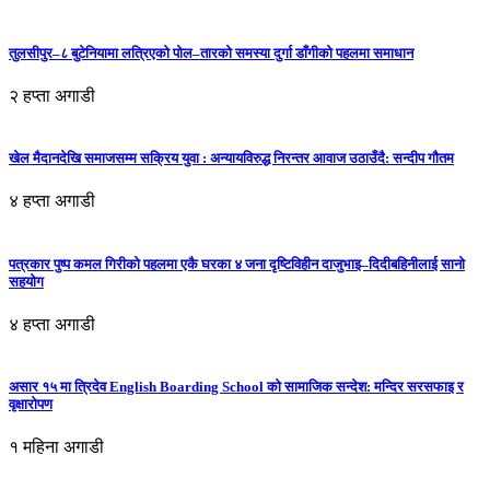
तुलसीपुर–८ बुटेनियामा लत्रिएको पोल–तारको समस्या दुर्गा डाँगीको पहलमा समाधान
२ हप्ता अगाडी
खेल मैदानदेखि समाजसम्म सक्रिय युवा : अन्यायविरुद्ध निरन्तर आवाज उठाउँदै: सन्दीप गौतम
४ हप्ता अगाडी
पत्रकार पुष्प कमल गिरीको पहलमा एकै घरका ४ जना दृष्टिविहीन दाजुभाइ–दिदीबहिनीलाई सानो
सहयोग
४ हप्ता अगाडी
असार १५ मा त्रिदेव English Boarding School को सामाजिक सन्देश: मन्दिर सरसफाइ र
वृक्षारोपण
१ महिना अगाडी