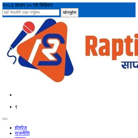
२०८३ साउन २० गते बिहिवार
९
होमपेज
राजनीति