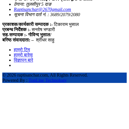
ठेगाना: तुलसीपुर 5 दाङ
Raptisanchar@2670gmail.com
सूचना विभाग दर्ता नं. : 3689/2079/2080
प्रकाशक/कार्यकारी सम्पादक :-
टिकाराम भुसाल
प्रबन्ध निर्देशक :-
सन्तोष भण्डारी
सह-सम्पादक :- गोविन्द भुसाल/
बरिष्ठ संवाददाता: –
श्रीधर साहु
हाम्रो टिम
हाम्रो बारेमा
विज्ञापन बारे
©
2026 raptisanchar.com, All Rights Reserved.
Powered By :
TopLine Technology