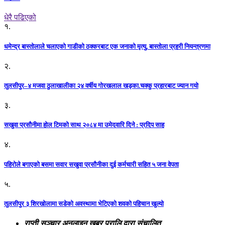
धेरै पढिएको
१.
धमेन्द्र बास्तोलाले चलाएको गाडीको ठक्करबाट एक जनाको मृत्यु, बास्तोला प्रहरी नियन्त्रणमा
२.
तुलसीपुर–४ मजवा ठुलाखालीका २४ वर्षीय गोरखलाल खड्का.चक्कु प्रहारबाट ज्यान गयो
३.
सखुवा प्रसौनीमा होल टिमको साथ २०८४ मा उमेदवारि दिने : प्रदिप साह
४.
पहिराेले बगाएकाे बसमा सवार सखुवा प्रसाैनीका दुई कर्मचारी सहित ५ जना वेपता
५.
तुलसीपुर ३ शिरखोलामा सडेको अवस्थामा भेटिएको शवको पहिचान खुल्यो
राप्ती सञ्चार अनलाइन खबर प्रालि द्वारा संचालित