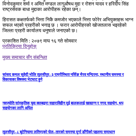
विनोदकुमार शर्मा र अमित मण्डल लागुऔषध मुद्दा र रोशन यादव र हरिदीप सिंह
राष्ट्रसेवक बाधा मुद्दाका आरोपीहरू रहेका छन्।
हिरासत कक्षतर्फको भित्ता निकै कमजोर भएकाले भित्ता फोरेर अभियुक्तहरू भाग्न
सफल भएको प्रहरीको भनाइ छ । फरार आरोपीहरको खोजतलास भइरहेको
जिल्ला प्रहरी कार्यालय धनुषाले जनाएको छ।
प्रकाशित मिति : २०७९ माघ १६ गते सोमवार
प्रतिक्रिया दिनुहोस्
मुख्य समाचार सँग संबन्धित
सांसद कमल सुवेदी भोलि तुलसीपुर–३ राम्रीस्थित नर्सिङ भैरव मन्दिरमा, स्थानीय समस्या र
विकासका विषयमा भेटघाट हुने
नवज्योति सांस्कृतिक युवा क्लबद्वारा सहाराविहीन दुई बालकलाई खाद्यान्न र नगद सहयोग, थप
सहयोगका लागि अपिल
तुलसीपुर–८ बुटेनियामा लत्रिएको पोल–तारको समस्या दुर्गा डाँगीको पहलमा समाधान