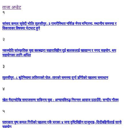
ताजा अप्डेट
१
सांसद कमल सुवेदी भोलि तुलसीपुर–३ राम्रीस्थित नर्सिङ भैरव मन्दिरमा, स्थानीय समस्या र
विकासका विषयमा भेटघाट हुने
२
नवज्योति सांस्कृतिक युवा क्लबद्वारा सहाराविहीन दुई बालकलाई खाद्यान्न र नगद सहयोग, थप
सहयोगका लागि अपिल
३
तुलसीपुर–८ बुटेनियामा लत्रिएको पोल–तारको समस्या दुर्गा डाँगीको पहलमा समाधान
४
खेल मैदानदेखि समाजसम्म सक्रिय युवा : अन्यायविरुद्ध निरन्तर आवाज उठाउँदै: सन्दीप गौतम
५
पत्रकार पुष्प कमल गिरीको पहलमा एकै घरका ४ जना दृष्टिविहीन दाजुभाइ–दिदीबहिनीलाई सानो
सहयोग