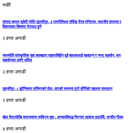
भर्खरै
सांसद कमल सुवेदी भोलि तुलसीपुर–३ राम्रीस्थित नर्सिङ भैरव मन्दिरमा, स्थानीय समस्या र
विकासका विषयमा भेटघाट हुने
२ हप्ता अगाडी
नवज्योति सांस्कृतिक युवा क्लबद्वारा सहाराविहीन दुई बालकलाई खाद्यान्न र नगद सहयोग, थप
सहयोगका लागि अपिल
२ हप्ता अगाडी
तुलसीपुर–८ बुटेनियामा लत्रिएको पोल–तारको समस्या दुर्गा डाँगीको पहलमा समाधान
२ हप्ता अगाडी
खेल मैदानदेखि समाजसम्म सक्रिय युवा : अन्यायविरुद्ध निरन्तर आवाज उठाउँदै: सन्दीप गौतम
४ हप्ता अगाडी