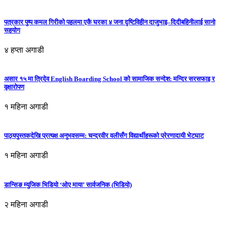
पत्रकार पुष्प कमल गिरीको पहलमा एकै घरका ४ जना दृष्टिविहीन दाजुभाइ–दिदीबहिनीलाई सानो
सहयोग
४ हप्ता अगाडी
असार १५ मा त्रिदेव English Boarding School को सामाजिक सन्देश: मन्दिर सरसफाइ र
वृक्षारोपण
१ महिना अगाडी
पाठ्यपुस्तकदेखि प्रत्यक्ष अनुभवसम्म: चन्द्रवीर वलीसँग विद्यार्थीहरूको प्रेरणादायी भेटघाट
१ महिना अगाडी
डान्सिङ म्युजिक भिडियो ‘ओए माया’ सार्वजनिक (भिडियो)
२ महिना अगाडी