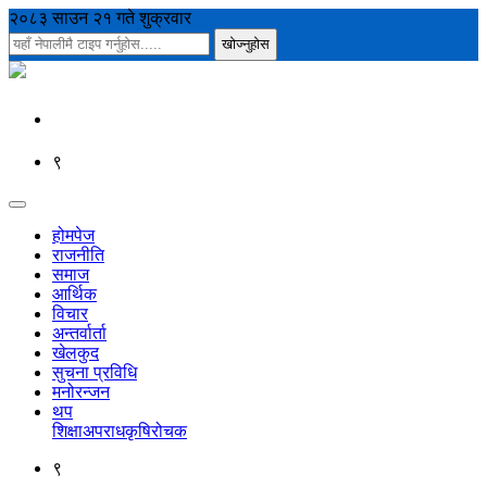
२०८३ साउन २१ गते शुक्रवार
९
होमपेज
राजनीति
समाज
आर्थिक
विचार
अन्तर्वार्ता
खेलकुद
सुचना प्रविधि
मनोरन्जन
थप
शिक्षा
अपराध
कृषि
रोचक
९