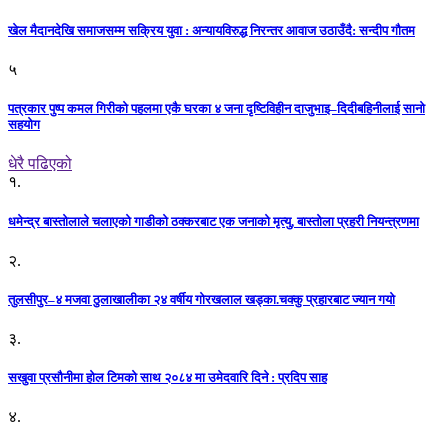
खेल मैदानदेखि समाजसम्म सक्रिय युवा : अन्यायविरुद्ध निरन्तर आवाज उठाउँदै: सन्दीप गौतम
५
पत्रकार पुष्प कमल गिरीको पहलमा एकै घरका ४ जना दृष्टिविहीन दाजुभाइ–दिदीबहिनीलाई सानो
सहयोग
धेरै पढिएको
१.
धमेन्द्र बास्तोलाले चलाएको गाडीको ठक्करबाट एक जनाको मृत्यु, बास्तोला प्रहरी नियन्त्रणमा
२.
तुलसीपुर–४ मजवा ठुलाखालीका २४ वर्षीय गोरखलाल खड्का.चक्कु प्रहारबाट ज्यान गयो
३.
सखुवा प्रसौनीमा होल टिमको साथ २०८४ मा उमेदवारि दिने : प्रदिप साह
४.